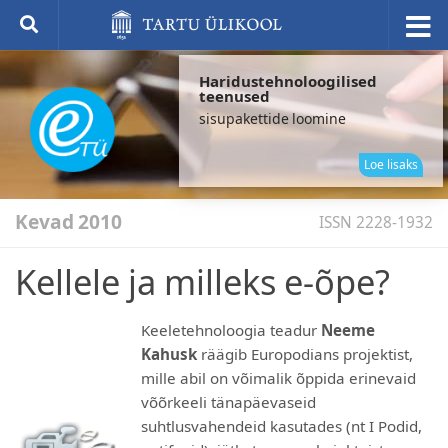
Haridustehnoloogilised
teenused
sisupakettide loomine
elek
küs
Loe lisaks
Kevad 2010
ISSN 2228-1932
Kellele ja milleks e-õpe?
Keeletehnoloogia teadur
Neeme
Kahusk
räägib Europodians projektist,
mille abil on võimalik õppida erinevaid
võõrkeeli tänapäevaseid
suhtlusvahendeid kasutades (nt I Podid,