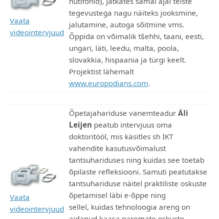
nutifonid), jätkates samal ajal teiste
tegevustega nagu näiteks jooksmine,
Vaata
jalutamine, autoga sõitmine vms.
videointervjuud
Õppida on võimalik tšehhi, taani, eesti,
ungari, läti, leedu, malta, poola,
slovakkia, hispaania ja türgi keelt.
Projektist lähemalt
www.europodians.com
.
Õpetajahariduse vanemteadur
Äli
Leijen
peatub intervjuus oma
doktoritööl, mis käsitles sh IKT
vahendite kasutusvõimalust
tantsuhariduses ning kuidas see toetab
õpilaste refleksiooni. Samuti peatutakse
tantsuhariduse näitel praktiliste oskuste
õpetamisel läbi e-õppe ning
Vaata
sellel, kuidas tehnoloogia areng on
videointervjuud