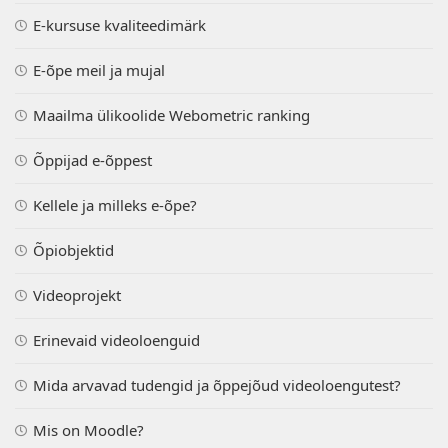
E-kursuse kvaliteedimärk
E-õpe meil ja mujal
Maailma ülikoolide Webometric ranking
Õppijad e-õppest
Kellele ja milleks e-õpe?
Õpiobjektid
Videoprojekt
Erinevaid videoloenguid
Mida arvavad tudengid ja õppejõud videoloengutest?
Mis on Moodle?