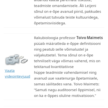
aidanud kaasa paremate oskuste,
teadmiste omandamisele. Äli Leijeni
sõnul on e-õpe avanud piirid, pakkudes
võimalust tutvuda teiste kultuuridega,
õpetamisviisidega.
Rakubioloogia professor
Toivo Maimets
püüab määratleda e-õppe definitsiooni
ning peatub selle võimalustel ja
väljakutsetel. Tema sõnul on e-õpe
tehniliselt väga võimas vahend, mis on
tekitanud kvantitatiivse
Vaata
hüppe teadmiste vahendamisel ning
videointevjuud
avanud uue vaatenurga õpetamisele,
samas säilitades vana. Toivo Maimets:
“Samuti nagu auditoorsel õppimisel, nii
on ka e-õppes oluline motivatsioon.”