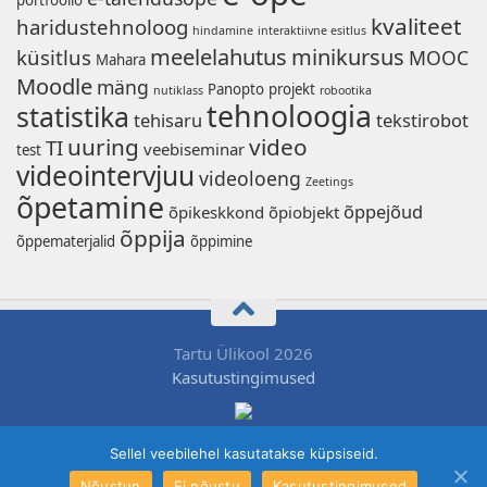
portfoolio
kvaliteet
haridustehnoloog
hindamine
interaktiivne esitlus
meelelahutus
minikursus
küsitlus
MOOC
Mahara
Moodle
mäng
Panopto
projekt
nutiklass
robootika
tehnoloogia
statistika
tehisaru
tekstirobot
uuring
video
TI
veebiseminar
test
videointervjuu
videoloeng
Zeetings
õpetamine
õppejõud
õpikeskkond
õpiobjekt
õppija
õppematerjalid
õppimine
Tartu Ülikool 2026
Kasutustingimused
Sellel veebilehel kasutatakse küpsiseid.
Nõustun
Ei nõustu
Kasutustingimused