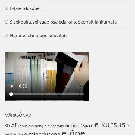
E-täiendusõpe
Sisekoolitusel saab osaleda ka töökohalt lahkumata
Haridustehnoloog soovitab
MÄRKSÕNAD
e-kursus
AI
3D
digiõpe
DSpace
e-
Canva
digiareng
digipädevus
e-õpe
e-täiendusõpe