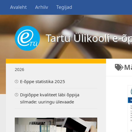
Avaleht
Arhiiv
Tegijad
Tartu Ülikooli e-õ
M
2026
E-õppe statistika 2025
Digiõppe kvaliteet läbi õppija
silmade: uuringu ülevaade