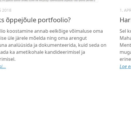
S 2018
1. AP
ks õppejõule portfoolio?
Har
lio koostamine annab eelkõige võimaluse oma
Sel 
se üle järele mõelda ning oma arengut
Maha
na analüüsida ja dokumenteerida, kuid seda on
Menti
tada ka ametikohale kandideerimisel ja
mugav
rimisel.
erine
i...
Loe ed