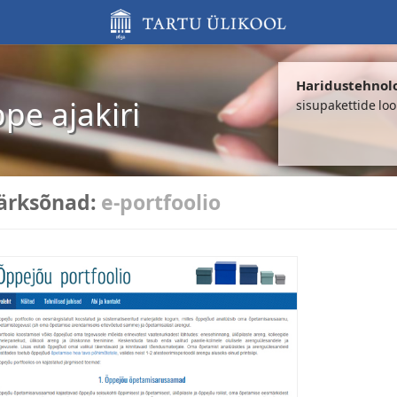
Haridustehnol
ppe ajakiri
sisupakettide lo
ärksõnad:
e-portfoolio