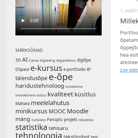
7. MÄRT
Mille
Portfoo
õpetami
õppejõu
MÄRKSÕNAD
hea esi
AI
3D
digiõpe
Canva
digiareng
digipädevus
atestee
e-kursus
e-
DSpace
e-portfoolio
Loe edas
e-õpe
täiendusõpe
haridustehnoloog
hindamine
kvaliteet
küsitlus
interaktiivne esitlus
meelelahutus
Mahara
minikursus
Moodle
MOOC
mäng
Panopto
projekt
nutiklass
robootika
statistika
tehisaru
tehnoloogia
tekstirobot
test