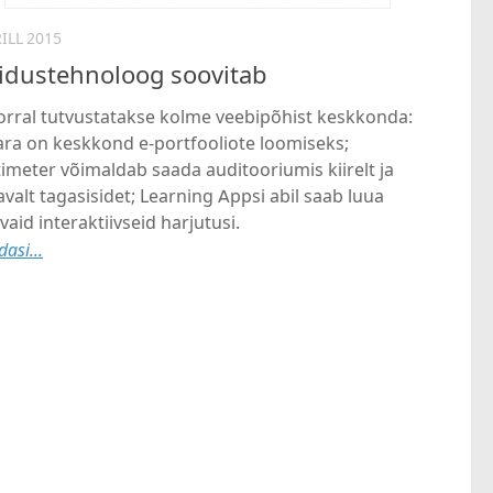
RILL 2015
idustehnoloog soovitab
korral tutvustatakse kolme veebipõhist keskkonda:
ra on keskkond e-portfooliote loomiseks;
meter võimaldab saada auditooriumis kiirelt ja
alt tagasisidet; Learning Appsi abil saab luua
vaid interaktiivseid harjutusi.
asi...