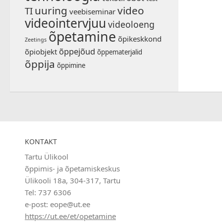
uuring
video
TI
veebiseminar
videointervjuu
videoloeng
õpetamine
õpikeskkond
Zeetings
õppejõud
õpiobjekt
õppematerjalid
õppija
õppimine
KONTAKT
Tartu Ülikool
õppimis- ja õpetamiskeskus
Ülikooli 18a, 304-317, Tartu
Tel: 737 6306
e-post: eope@ut.ee
https://ut.ee/et/opetamine