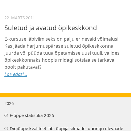
22. MÄRTS 2011
Suletud ja avatud õpikeskkond
E-kursuse läbiviimiseks on palju erinevaid võimalusi.
Kas jääda harjumuspärase suletud õpikeskkonna
juurde või püüda tuua õpetamisse uusi tuuli, valides
õpikeskkonnaks hoopis midagi sotsiaalse tarkava
poolt pakutavat?
Loe edasi...
2026
E-õppe statistika 2025
Digiõppe kvaliteet läbi õppija silmade: uuringu ülevaade