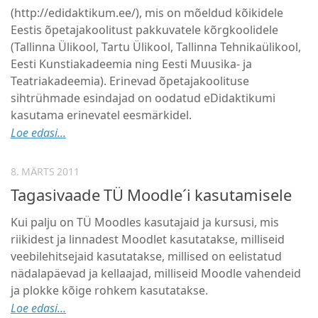
(http://edidaktikum.ee/), mis on mõeldud kõikidele
Eestis õpetajakoolitust pakkuvatele kõrgkoolidele
(Tallinna Ülikool, Tartu Ülikool, Tallinna Tehnikaülikool,
Eesti Kunstiakadeemia ning Eesti Muusika- ja
Teatriakadeemia). Erinevad õpetajakoolituse
sihtrühmade esindajad on oodatud eDidaktikumi
kasutama erinevatel eesmärkidel.
Loe edasi...
8. MÄRTS 2011
Tagasivaade TÜ Moodle´i kasutamisele
Kui palju on TÜ Moodles kasutajaid ja kursusi, mis
riikidest ja linnadest Moodlet kasutatakse, milliseid
veebilehitsejaid kasutatakse, millised on eelistatud
nädalapäevad ja kellaajad, milliseid Moodle vahendeid
ja plokke kõige rohkem kasutatakse.
Loe edasi...