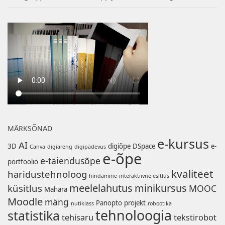
MÄRKSÕNAD
e-kursus
AI
3D
digiõpe
DSpace
e-
Canva
digiareng
digipädevus
e-õpe
e-täiendusõpe
portfoolio
kvaliteet
haridustehnoloog
hindamine
interaktiivne esitlus
meelelahutus
minikursus
küsitlus
MOOC
Mahara
Moodle
mäng
Panopto
projekt
nutiklass
robootika
tehnoloogia
statistika
tehisaru
tekstirobot