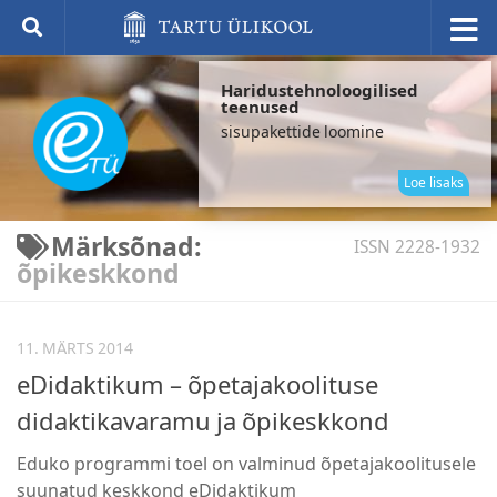
Haridustehnoloogilised
teenused
sisupakettide loomine
elek
küs
Loe lisaks
Märksõnad:
ISSN 2228-1932
õpikeskkond
11. MÄRTS 2014
eDidaktikum – õpetajakoolituse
didaktikavaramu ja õpikeskkond
Eduko programmi toel on valminud õpetajakoolitusele
suunatud keskkond eDidaktikum