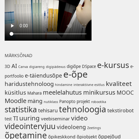
MÄRKSÕNAD
e-kursus
AI
3D
digiõpe
DSpace
e-
Canva
digiareng
digipädevus
e-õpe
e-täiendusõpe
portfoolio
kvaliteet
haridustehnoloog
hindamine
interaktiivne esitlus
meelelahutus
minikursus
küsitlus
MOOC
Mahara
Moodle
mäng
Panopto
projekt
nutiklass
robootika
tehnoloogia
statistika
tehisaru
tekstirobot
uuring
video
TI
veebiseminar
test
videointervjuu
videoloeng
Zeetings
õpetamine
õppejõud
õpikeskkond
õpiobjekt