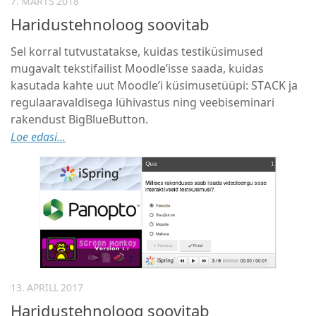
7. MÄRTS 2018
Haridustehnoloog soovitab
Sel korral tutvustatakse, kuidas testiküsimused
mugavalt tekstifailist Moodle’isse saada, kuidas
kasutada kahte uut Moodle’i küsimusetüüpi: STACK ja
regulaaravaldisega lühivastus ning veebiseminari
rakendust BigBlueButton.
Loe edasi...
13. APRILL 2017
Haridustehnoloog soovitab