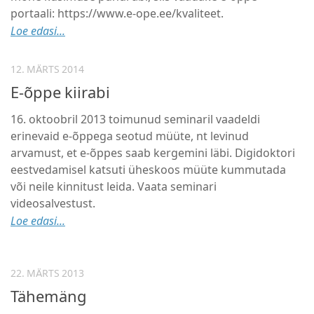
portaali: https://www.e-ope.ee/kvaliteet.
Loe edasi...
12. MÄRTS 2014
E-õppe kiirabi
16. oktoobril 2013 toimunud seminaril vaadeldi
erinevaid e-õppega seotud müüte, nt levinud
arvamust, et e-õppes saab kergemini läbi. Digidoktori
eestvedamisel katsuti üheskoos müüte kummutada
või neile kinnitust leida. Vaata seminari
videosalvestust.
Loe edasi...
22. MÄRTS 2013
Tähemäng