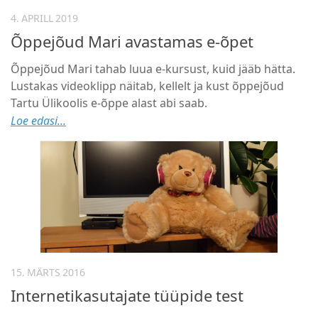
4. APRILL 2019
Õppejõud Mari avastamas e-õpet
Õppejõud Mari tahab luua e-kursust, kuid jääb hätta.
Lustakas videoklipp näitab, kellelt ja kust õppejõud
Tartu Ülikoolis e-õppe alast abi saab.
Loe edasi...
15. MÄRTS 2016
Internetikasutajate tüüpide test