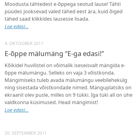
Moodusta tähtedest e-õppega seotud lause! Tähti
püüdes jooksevad valed tähed eest ära, kuid õiged
tähed saad klikkides lausesse lisada.
Loe edasi...
4. OKTOOBER 2011
E-õppe mälumäng “E-ga edasi!”
Kõikidel huvilistel on võimalik iseseisvalt mängida e-
õppe mälumängu. Selleks on vaja 3 võistkonda.
Mängimiseks tuleb avada mälumängu veebilehekülg
ning sisestada võistkondade nimed. Mänguplatsiks on
ekraanil olev pusle, milles on 9 tükki. Iga tüki all on ühe
valdkonna küsimused. Head mängimist!
Loe edasi...
20. SEPTEMBER 2011