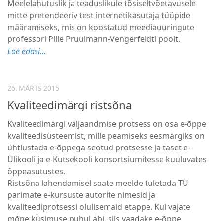
Meelelahutuslik ja teaduslikule tõsiseltvõetavusele
mitte pretendeeriv test internetikasutaja tüüpide
määramiseks, mis on koostatud meediauuringute
professori Pille Pruulmann-Vengerfeldti poolt.
Loe edasi...
26. MÄRTS 2015
Kvaliteedimärgi ristsõna
Kvaliteedimärgi väljaandmise protsess on osa e-õppe
kvaliteedisüsteemist, mille peamiseks eesmärgiks on
ühtlustada e-õppega seotud protsesse ja taset e-
Ülikooli ja e-Kutsekooli konsortsiumitesse kuuluvates
õppeasutustes.
Ristsõna lahendamisel saate meelde tuletada TÜ
parimate e-kursuste autorite nimesid ja
kvaliteediprotsessi olulisemaid etappe. Kui vajate
mõne küsimuse puhul abi, siis vaadake e-õppe