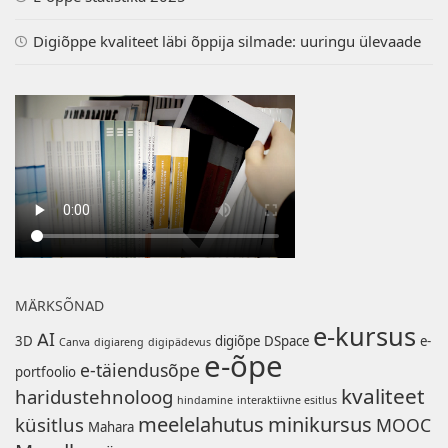
Digiõppe kvaliteet läbi õppija silmade: uuringu ülevaade
MÄRKSÕNAD
e-kursus
AI
3D
digiõpe
DSpace
e-
Canva
digiareng
digipädevus
e-õpe
e-täiendusõpe
portfoolio
kvaliteet
haridustehnoloog
hindamine
interaktiivne esitlus
meelelahutus
minikursus
küsitlus
MOOC
Mahara