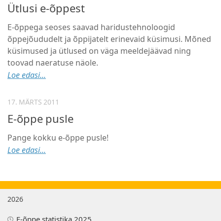
Ütlusi e-õppest
E-õppega seoses saavad haridustehnoloogid
õppejõududelt ja õppijatelt erinevaid küsimusi. Mõned
küsimused ja ütlused on väga meeldejäävad ning
toovad naeratuse näole.
Loe edasi...
17. MÄRTS 2011
E-õppe pusle
Pange kokku e-õppe pusle!
Loe edasi...
2026
E-õppe statistika 2025