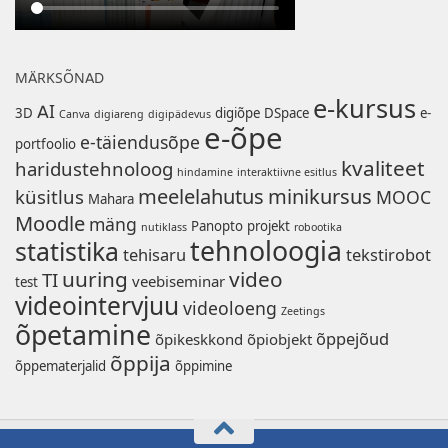
MÄRKSÕNAD
e-kursus
AI
3D
digiõpe
DSpace
e-
Canva
digiareng
digipädevus
e-õpe
e-täiendusõpe
portfoolio
kvaliteet
haridustehnoloog
hindamine
interaktiivne esitlus
meelelahutus
minikursus
küsitlus
MOOC
Mahara
Moodle
mäng
Panopto
projekt
nutiklass
robootika
tehnoloogia
statistika
tehisaru
tekstirobot
uuring
video
TI
veebiseminar
test
videointervjuu
videoloeng
Zeetings
õpetamine
õppejõud
õpikeskkond
õpiobjekt
õppija
õppematerjalid
õppimine