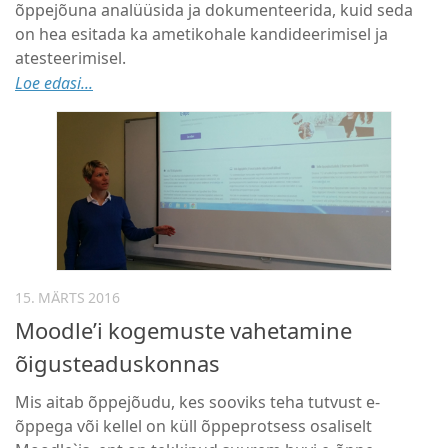
õppejõuna analüüsida ja dokumenteerida, kuid seda
on hea esitada ka ametikohale kandideerimisel ja
atesteerimisel.
Loe edasi...
15. MÄRTS 2016
Moodle’i kogemuste vahetamine
õigusteaduskonnas
Mis aitab õppejõudu, kes sooviks teha tutvust e-
õppega või kellel on küll õppeprotsess osaliselt