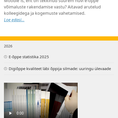
Moodle`is, ent on tekkinud suurem huvi e-õppe
võimaluste rakendamise vastu? Aitavad arutelud
kolleegidega ja kogemuste vahetamised.
Loe edasi...
2026
E-õppe statistika 2025
Digiõppe kvaliteet läbi õppija silmade: uuringu ülevaade