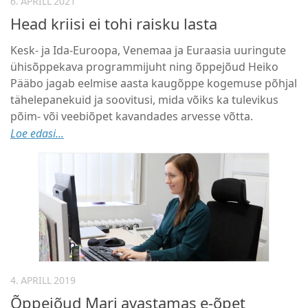
6. APRILL 2021
Head kriisi ei tohi raisku lasta
Kesk- ja Ida-Euroopa, Venemaa ja Euraasia uuringute
ühisõppekava programmijuht ning õppejõud Heiko
Pääbo jagab eelmise aasta kaugõppe kogemuse põhjal
tähelepanekuid ja soovitusi, mida võiks ka tulevikus
põim- või veebiõpet kavandades arvesse võtta.
Loe edasi...
4. APRILL 2019
Õppejõud Mari avastamas e-õpet