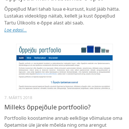
Õppejõud Mari tahab luua e-kursust, kuid jääb hätta.
Lustakas videoklipp näitab, kellelt ja kust õppejõud
Tartu Ülikoolis e-õppe alast abi saab.
Loe edasi...
7. MÄRTS 2018
Milleks õppejõule portfoolio?
Portfoolio koostamine annab eelkõige võimaluse oma
õpetamise üle järele mõelda ning oma arengut