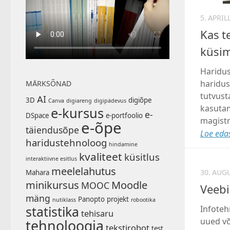
5. APRIL
Kas t
küsi
Haridus
haridu
MÄRKSÕNAD
tutvust
AI
3D
digiõpe
Canva
digiareng
digipädevus
kasutam
e-kursus
e-
DSpace
e-portfoolio
magist
e-õpe
täiendusõpe
Loe edas
haridustehnoloog
hindamine
kvaliteet
küsitlus
interaktiivne esitlus
meelelahutus
30. AUG
Mahara
minikursus
Moodle
MOOC
Veebi
mäng
Panopto
projekt
nutiklass
robootika
Infoteh
statistika
tehisaru
uued võ
tehnoloogia
tekstirobot
test