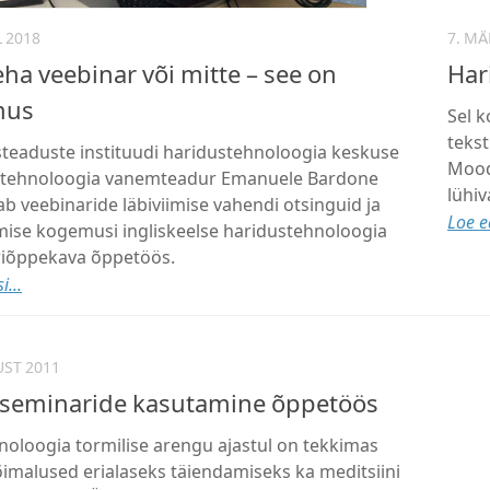
L 2018
7. MÄ
eha veebinar või mitte – see on
Har
mus
Sel k
tekst
teaduste instituudi haridustehnoloogia keskuse
Mood
stehnoloogia vanemteadur Emanuele Bardone
lühi
ab veebinaride läbiviimise vahendi otsinguid ja
Loe ed
ise kogemusi ingliskeelse haridustehnoloogia
riõppekava õppetöös.
i...
UST 2011
seminaride kasutamine õppetöös
noloogia tormilise arengu ajastul on tekkimas
imalused erialaseks täiendamiseks ka meditsiini