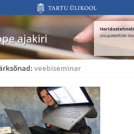
Haridustehnol
ppe ajakiri
sisupakettide lo
ärksõnad:
veebiseminar