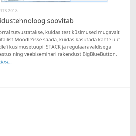
RTS 2018
idustehnoloog soovitab
orral tutvustatakse, kuidas testiküsimused mugavalt
ifailist Moodle’isse saada, kuidas kasutada kahte uut
le’i küsimusetüüpi: STACK ja regulaaravaldisega
vastus ning veebiseminari rakendust BigBlueButton.
asi...