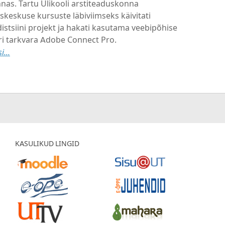
nas. Tartu Ülikooli arstiteaduskonna
skeskuse kursuste läbiviimseks käivitati
istsiini projekt ja hakati kasutama veebipõhise
i tarkvara Adobe Connect Pro.
i...
KASULIKUD LINGID