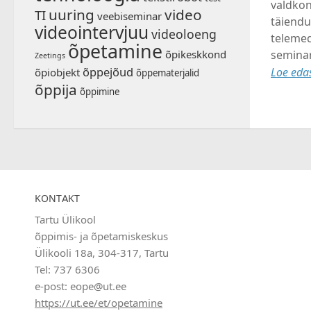
valdkon
uuring
video
TI
veebiseminar
täiendu
videointervjuu
videoloeng
telemed
õpetamine
õpikeskkond
seminar
Zeetings
õppejõud
Loe edas
õpiobjekt
õppematerjalid
õppija
õppimine
KONTAKT
Tartu Ülikool
õppimis- ja õpetamiskeskus
Ülikooli 18a, 304-317, Tartu
Tel: 737 6306
e-post: eope@ut.ee
https://ut.ee/et/opetamine