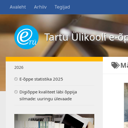
Avaleht
Arhiiv
Tegijad
Tartu Ülikooli e-õ
M
2026
E-õppe statistika 2025
Digiõppe kvaliteet läbi õppija
silmade: uuringu ülevaade