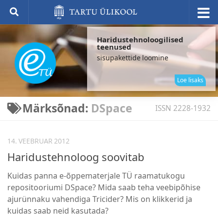
Haridustehnoloogilised
teenused
sisupakettide loomine
elek
küs
Loe lisaks
Märksõnad:
DSpace
ISSN 2228-1932
14. VEEBRUAR 2012
Haridustehnoloog soovitab
Kuidas panna e-õppematerjale TÜ raamatukogu
repositooriumi DSpace? Mida saab teha veebipõhise
ajurünnaku vahendiga Tricider? Mis on klikkerid ja
kuidas saab neid kasutada?