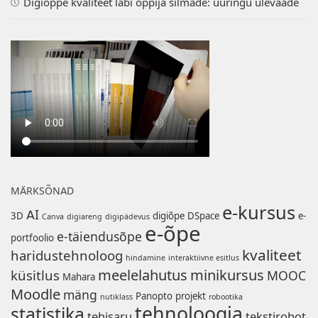
Digiõppe kvaliteet läbi õppija silmade: uuringu ülevaade
MÄRKSÕNAD
e-kursus
AI
3D
digiõpe
DSpace
e-
Canva
digiareng
digipädevus
e-õpe
e-täiendusõpe
portfoolio
kvaliteet
haridustehnoloog
hindamine
interaktiivne esitlus
meelelahutus
minikursus
küsitlus
MOOC
Mahara
Moodle
mäng
Panopto
projekt
nutiklass
robootika
tehnoloogia
statistika
tehisaru
tekstirobot