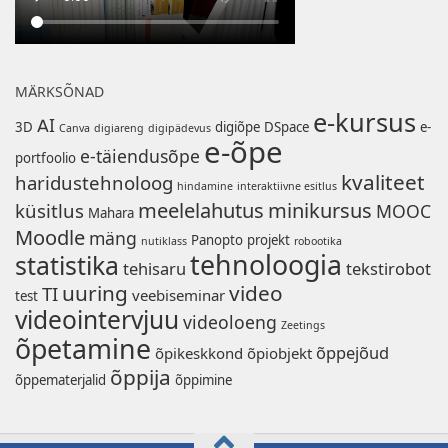
MÄRKSÕNAD
e-kursus
AI
3D
digiõpe
DSpace
e-
Canva
digiareng
digipädevus
e-õpe
e-täiendusõpe
portfoolio
kvaliteet
haridustehnoloog
hindamine
interaktiivne esitlus
meelelahutus
minikursus
küsitlus
MOOC
Mahara
Moodle
mäng
Panopto
projekt
nutiklass
robootika
tehnoloogia
statistika
tehisaru
tekstirobot
uuring
video
TI
veebiseminar
test
videointervjuu
videoloeng
Zeetings
õpetamine
õppejõud
õpikeskkond
õpiobjekt
õppija
õppematerjalid
õppimine