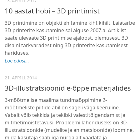
13. APRILL 2017
10 aastat hobi – 3D printimist
3D printimine on objekti ehitamine kiht kihilt. Laiatarbe
3D printerite kasutamine sai alguse 2007.a. Artiklist
saate ülevaate 3D printimise ajaloost, olemusest, 3D
disaini tarkvaradest ning 3D printerite kasutamisest
hariduses.
Loe edasi...
21. APRILL 2014
3D-illustratsioonid e-õppe materjalides
3-mõõtmelise maailma tundmaõppimine 2-
mõõtmeliste piltide abil on sageli väga keeruline.
Vabalt võib tekkida ja tekibki valestitõlgendamist ja
mitmetimõistetavusi. Probleemi lahenduseks on 3D-
illustratsioonide (mudelite ja animatsioonide) loomine,
mida kasutaja saab iga nurga alt vaadata ja