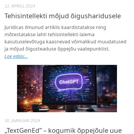
22. APRILL 2024
Tehisintellekti mõjud õigusharidusele
Juridicas ilmunud artiklis kaardistatakse ning
mõtestatakse lahti tehisintellekti laiema
kasutuselevõtuga kaasnevad võimalikud muudatused
ja mõjud õigusteaduse õppejõu vaatepunktist.
Loe edasi...
30. JAANUAR 2024
„TextGenEd” – kogumik õppejõule uue