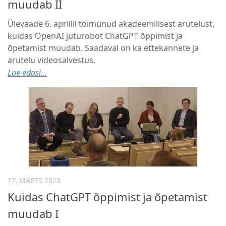
muudab II
Ülevaade 6. aprillil toimunud akadeemilisest arutelust,
kuidas OpenAI juturobot ChatGPT õppimist ja
õpetamist muudab. Saadaval on ka ettekannete ja
arutelu videosalvestus.
Loe edasi...
17. MÄRTS 2023
Kuidas ChatGPT õppimist ja õpetamist
muudab I