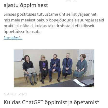
ajastu õppimisest
Siinses postituses tutvustame üht sellist väljaannet,
mis meie meelest pakub õppejõududele suurepäraseid
praktilisi näiteid, kuidas tekstiroboteid efektiivselt
õppetöösse kaasata.
Loe edasi...
6. APRILL 2023
Kuidas ChatGPT õppimist ja õpetamist