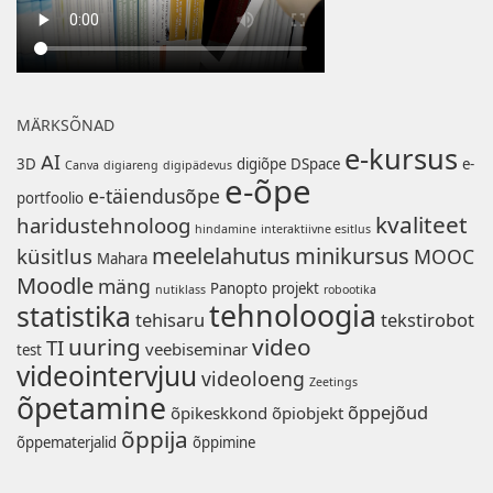
MÄRKSÕNAD
e-kursus
AI
3D
digiõpe
DSpace
e-
Canva
digiareng
digipädevus
e-õpe
e-täiendusõpe
portfoolio
kvaliteet
haridustehnoloog
hindamine
interaktiivne esitlus
meelelahutus
minikursus
küsitlus
MOOC
Mahara
Moodle
mäng
Panopto
projekt
nutiklass
robootika
tehnoloogia
statistika
tehisaru
tekstirobot
uuring
video
TI
veebiseminar
test
videointervjuu
videoloeng
Zeetings
õpetamine
õppejõud
õpikeskkond
õpiobjekt
õppija
õppematerjalid
õppimine