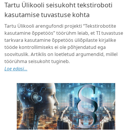
Tartu Ülikooli seisukoht tekstiroboti
kasutamise tuvastuse kohta
Tartu Ülikooli arengufondi projekti “Tekstirobotite
kasutamine õppetöös” töörühm leiab, et TI tuvastuse
tarkvara kasutamine õppetöös üliõpilaste kirjalike
tööde kontrollimiseks ei ole põhjendatud ega
soovituslik. Artiklis on loetletud argumendid, millel
töörühma seisukoht tugineb.
Loe edasi...