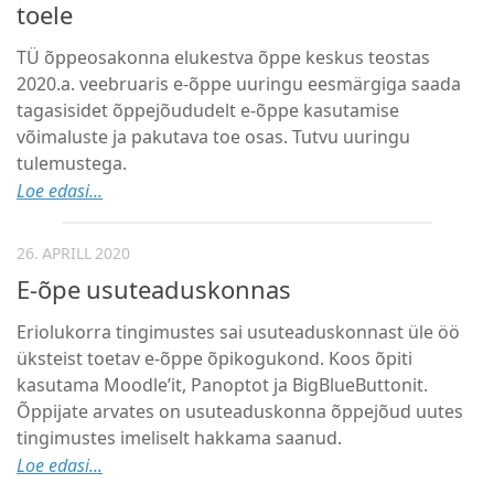
toele
TÜ õppeosakonna elukestva õppe keskus teostas
2020.a. veebruaris e-õppe uuringu eesmärgiga saada
tagasisidet õppejõududelt e-õppe kasutamise
võimaluste ja pakutava toe osas. Tutvu uuringu
tulemustega.
Loe edasi...
26. APRILL 2020
E-õpe usuteaduskonnas
Eriolukorra tingimustes sai usuteaduskonnast üle öö
üksteist toetav e-õppe õpikogukond. Koos õpiti
kasutama Moodle’it, Panoptot ja BigBlueButtonit.
Õppijate arvates on usuteaduskonna õppejõud uutes
tingimustes imeliselt hakkama saanud.
Loe edasi...