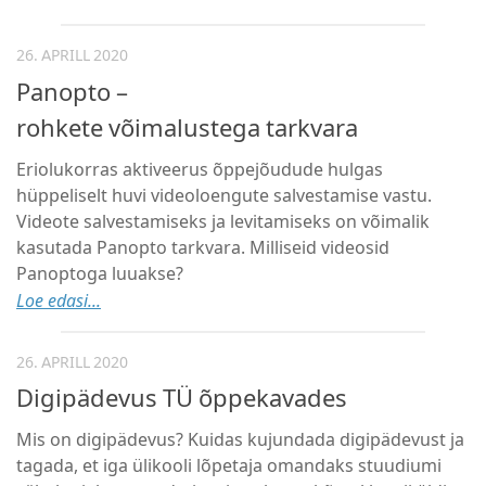
26. APRILL 2020
Panopto –
rohkete võimalustega tarkvara
Eriolukorras aktiveerus õppejõudude hulgas
hüppeliselt huvi videoloengute salvestamise vastu.
Videote salvestamiseks ja levitamiseks on võimalik
kasutada Panopto tarkvara. Milliseid videosid
Panoptoga luuakse?
Loe edasi...
26. APRILL 2020
Digipädevus TÜ õppekavades
Mis on digipädevus? Kuidas kujundada digipädevust ja
tagada, et iga ülikooli lõpetaja omandaks stuudiumi