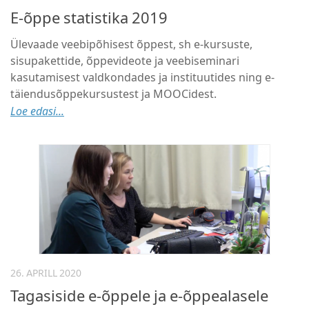
E-õppe statistika 2019
Ülevaade veebipõhisest õppest, sh e-kursuste,
sisupakettide, õppevideote ja veebiseminari
kasutamisest valdkondades ja instituutides ning e-
täiendusõppekursustest ja MOOCidest.
Loe edasi...
26. APRILL 2020
Tagasiside e-õppele ja e-õppealasele