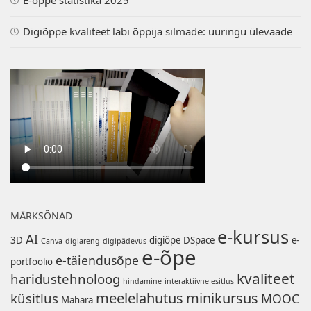
E-õppe statistika 2025
Digiõppe kvaliteet läbi õppija silmade: uuringu ülevaade
MÄRKSÕNAD
e-kursus
AI
3D
digiõpe
DSpace
e-
Canva
digiareng
digipädevus
e-õpe
e-täiendusõpe
portfoolio
kvaliteet
haridustehnoloog
hindamine
interaktiivne esitlus
meelelahutus
minikursus
küsitlus
MOOC
Mahara