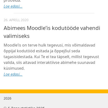
proovida.
Loe edasi...
26. APRILL 2020
Abimees Moodle’is kodutööde vahendi
valimiseks
Moodle’is on terve hulk tegevusi, mis võimaldavad
õppijal kodutööd esitada ja õppejõul seda
tagasisidestada. Kui Te ei tea täpselt, millist tegevust
valida, siis aitavad interaktiivse abimehe suunavad
küsimused.
Loe edasi...
2026