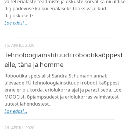
vältel erialaste teadmiste ja oskuste kõrval ka nii üldise
digipädevuse ka kui erialaseks tööks vajalikud
digioskused?
Loe edasi...
15. APRILL 2020
Tehnoloogiainstituudi robootikaõppest
eile, täna ja homme
Robootika spetsialist Sandra Schumann annab
ülevaade TÜ tehnoloogiainstituudi robootikaõppest
enne eriolukorda, eriolukorra ajal ja pärast seda. Loe
MOOCist, õpiampsudest ja eriolukorras valmivatest
uutest lahendustest.
Loe edasi...
26. APRILL 2020