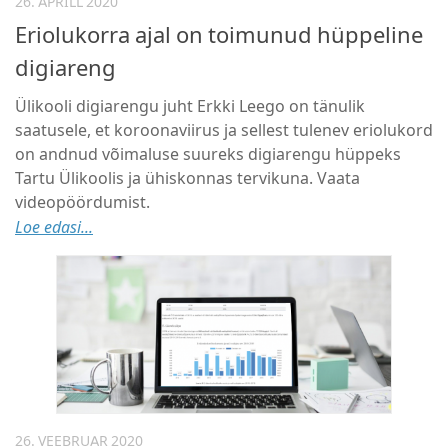
26. APRILL 2020
Eriolukorra ajal on toimunud hüppeline
digiareng
Ülikooli digiarengu juht Erkki Leego on tänulik
saatusele, et koroonaviirus ja sellest tulenev eriolukord
on andnud võimaluse suureks digiarengu hüppeks
Tartu Ülikoolis ja ühiskonnas tervikuna. Vaata
videopöördumist.
Loe edasi...
26. VEEBRUAR 2020