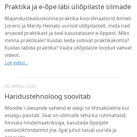
Praktika ja e-õpe läbi üliõpilaste silmade
Majandusteaduskonna praktika koordinaatorid Anneli
Lorenz ja Merily Heinalo uurisid üliõpilastelt, mida nad
arvavad praktikast ja seal kasutatavast e-õppest. Miks
minna praktikale? Kuidas leida sobivat praktikakohta?
Kuidas läbida praktika? Vaata üliõpilaste loodud vahvat
videot.
Loe edasi...
26. APRILL 2020
Haridustehnoloog soovitab
Moodle`i ülesande vahend ei olegi nii lihtsakoeline kui
esialgu paistab. Seal on võimalik teha ka rühmatööd,
hinnata hindemaatriksiga, kasutada õppijate
vastastikhindamist jne. Igal juhul tasub uurida ja