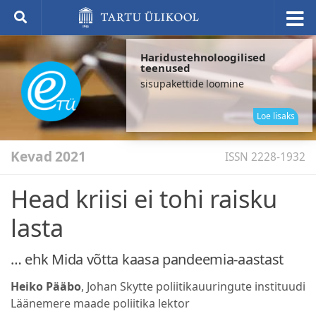
Haridustehnoloogilised
teenused
sisupakettide loomine
elek
küs
Loe lisaks
Kevad 2021
ISSN 2228-1932
Head kriisi ei tohi raisku
lasta
… ehk Mida võtta kaasa pandeemia-aastast
Heiko Pääbo
, Johan Skytte poliitikauuringute instituudi
Läänemere maade poliitika lektor