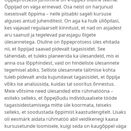
Õppijad on väga erinevad. Osa neist on harjunud
iseseisvalt õppima – neile piisabki sageli kursuse
alguses antud juhenditest. On aga ka hulk üliõpilasi,
kes vajavad regulaarselt kinnitust, et nad on asjadest
aru saanud ja tegelevad parasjagu õigete
ülesannetega. Oluline on õppeprotsess üles ehitada
nii, et õppijad saavad pidevalt tagasisidet. See
tähendab, et tuleks planeerida ka ülesandeid, mis ei
anna osa lõpphindest, vaid on hindeliste ülesannete
tegemisel abiks. Selliste ülesannete täitmise kohta
tuleb pidevalt anda kujundavat tagasisidet, et õppija
võiks ise analüüsida, kuidas tal sooritus õnnestus.
Meie võtsime need ülesanded ette rühmatööna –
esiteks selleks, et õppejõudu individuaalsete tööde
tagasisidestamisega mitte üle koormata, teiseks
selleks, et soodustada õppimist kaastudengitelt. Lisaks
oli eesmärk aidata rühmatöö abil veidikenegi kaasa
kursusetunde loomisele, kuigi seda on kaugõppel väga