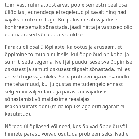
toimivast rühmatööst arvas poole semestri peal osa
üliõpilasi, et nendega ei tegeletud piisavalt ning nad
vajaksid rohkem tuge. Kui palusime abivajaduse
konkreetsemalt sõnastada, jäädi hätta ja vastused olid
ebamäärased või puudusid üldse.
Paraku oli osal üliõpilastel ka ootus ja arusaam, et
õppimine toimub ainult siis, kui õppejõud on kohal ja
sunnib seda tegema. Neil jäi puudu iseseisva õppimise
oskusest ja samuti oskusest täpselt sõnastada, milles
abi või tuge vaja oleks. Selle probleemiga ei osanudki
me teha muud, kui julgustasime tudengeid ennast
selgemini väljendama ja pärast abivajaduse
sõnastamist võimaldasime reaalajas
lisakonsultatsiooni (mida lõpuks aga eriti agaralt ei
kasutatud).
Nõrgad üliõpilased või need, kes õpivad õppejõu või
hinnete pärast, võivad osutuda probleemseks. Nad ei