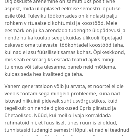
Digioskuste arenemine on samuti üks positiivne
aspekt, mida üliõpilased eelmise semestri lõpul ise
esile tõid. Tuleviku töökohtades on kindlasti palju
rohkem virtuaalseid kohtumisi ja koostööd. Meie
eesmärk on ju ka arendada tudengite üldpädevusi ja
nende hulka kuulub seegi, kuidas ülikooli lõpetajad
oskavad oma tulevastel töökohtadel koostööd teha,
kui nad ei asu füüsiliselt samas kohas. Õpikeskkond,
mis seab eesmärgiks esitada teatud ajaks mingi
tulemus või täita ülesanne, paneb neid mõtlema,
kuidas seda hea kvaliteediga teha.
Vanem generatsioon võib ju arvata, et noortel ei ole
veebis töötamisega mingeid probleeme, kuna nad
istuvad niikuinii pidevalt suhtlusvõrgustikes, kuid
tegelikult on nende digioskused üpris piiratud ja
ühetaolised. Nüüd, kui meil oli vaja korraldada
rühmatöid nii, et füüsiliselt ühes ruumis ei oldud,
tunnistasid tudengid semestri lõpul, et nad ei teadnud