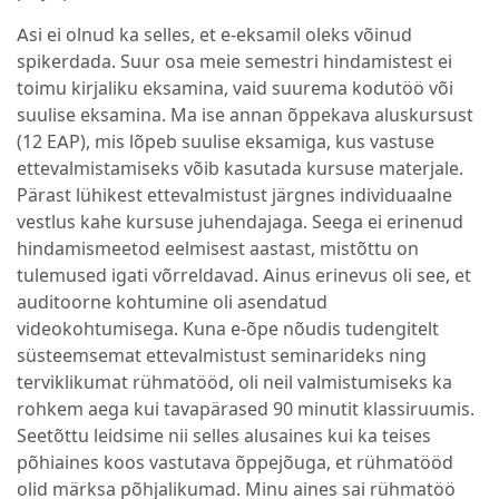
Asi ei olnud ka selles, et e-eksamil oleks võinud
spikerdada. Suur osa meie semestri hindamistest ei
toimu kirjaliku eksamina, vaid suurema kodutöö või
suulise eksamina. Ma ise annan õppekava aluskursust
(12 EAP), mis lõpeb suulise eksamiga, kus vastuse
ettevalmistamiseks võib kasutada kursuse materjale.
Pärast lühikest ettevalmistust järgnes individuaalne
vestlus kahe kursuse juhendajaga. Seega ei erinenud
hindamismeetod eelmisest aastast, mistõttu on
tulemused igati võrreldavad. Ainus erinevus oli see, et
auditoorne kohtumine oli asendatud
videokohtumisega. Kuna e-õpe nõudis tudengitelt
süsteemsemat ettevalmistust seminarideks ning
terviklikumat rühmatööd, oli neil valmistumiseks ka
rohkem aega kui tavapärased 90 minutit klassiruumis.
Seetõttu leidsime nii selles alusaines kui ka teises
põhiaines koos vastutava õppejõuga, et rühmatööd
olid märksa põhjalikumad. Minu aines sai rühmatöö