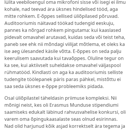
lülita veebiloengul oma mikrofoni sisse või isegi ei ilmu
kohale, nad teevad ära üksnes hindelised tööd, aga
mitte rohkem. E-õppes sellised üliõpilased põruvad.
Auditooriumis näitavad töökad tudengid eeskuju,
pannes ka nõrgad rohkem pingutama: kui kaaslased
pidevalt omavahel arutavad, kuidas seda või teist teha,
paneb see ehk nii mõndagi viilijat mõtlema, et oleks ka
ise aeg ülesanded käsile võtta. E-õppes on seda palju
keerulisem saavutada kui tavaõppes. Oluline tegur on
ka see, kui aktiivselt suheldakse omavahel väljaspool
rühmatööd. Kindlasti on aga ka auditooriumis selliste
tudengite töölepanek päris paras pähkel, mistõttu ei
saa seda üksnes e-õppe probleemiks pidada.
Osal üliõpilastel täheldasin priimuse kompleksi. Nii
mõnigi neist, kes oli Erasmus Munduse stipendiumi
saamiseks edukalt läbinud rahvusvahelise konkursi, oli
varem oma õpingukaasalaste seas olnud esirinnas.
Nad olid harjunud kõik asjad korrektselt ära tegema ja