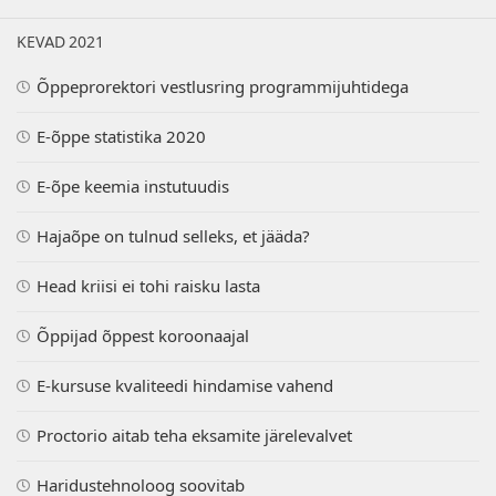
KEVAD 2021
Õppeprorektori vestlusring programmijuhtidega
E-õppe statistika 2020
E-õpe keemia instutuudis
Hajaõpe on tulnud selleks, et jääda?
Head kriisi ei tohi raisku lasta
Õppijad õppest koroonaajal
E-kursuse kvaliteedi hindamise vahend
Proctorio aitab teha eksamite järelevalvet
Haridustehnoloog soovitab