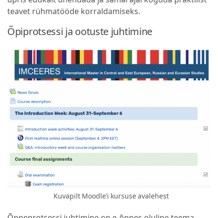
teavet rühmatööde korraldamiseks.
Õpiprotsessi ja ootuste juhtimine
Kuvapilt Moodle’i kursuse avalehest
Õppeprotsessi juhtimine on e-õppes oluline teema.