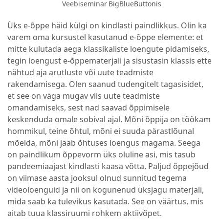
Veebiseminar BigBlueButtonis
Üks e-õppe häid külgi on kindlasti paindlikkus. Olin ka
varem oma kursustel kasutanud e-õppe elemente: et
mitte kulutada aega klassikaliste loengute pidamiseks,
tegin loengust e-õppematerjali ja sisustasin klassis ette
nähtud aja arutluste või uute teadmiste
rakendamisega. Olen saanud tudengitelt tagasisidet,
et see on väga mugav viis uute teadmiste
omandamiseks, sest nad saavad õppimisele
keskenduda omale sobival ajal. Mõni õppija on töökam
hommikul, teine õhtul, mõni ei suuda pärastlõunal
mõelda, mõni jääb õhtuses loengus magama. Seega
on paindlikum õppevorm üks oluline asi, mis tasub
pandeemiaajast kindlasti kaasa võtta. Paljud õppejõud
on viimase aasta jooksul olnud sunnitud tegema
videoloenguid ja nii on kogunenud üksjagu materjali,
mida saab ka tulevikus kasutada. See on väärtus, mis
aitab tuua klassiruumi rohkem aktiivõpet.