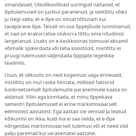
omandavad. Üleülikoolilised uuringud näitavad, et
õpitulemused on justkui paranenud, ja seetõttu võiks
ju isegi väita, et e-õpe on olnud tõhusam kui
tavapärane õpe. Teisalt on osa õppejõude tunnistanud,
et nad on erakorralise olukorra tõttu oma nõudmisi
langetanud. Lisaks on e-keskkonnas toimuval eksamil
võimalik spikerdada või teha koostööd, mistõttu ei
pruugi tulemused väljendada õppijate tegelikke
teadmisi.
Usun, et ülikoolis on neid kogemusi väga erinevaid,
mistõttu on mul raske hinnata, millised faktorid
konkreetsemalt õpitulemuste paranemisele kaasa on
aidanud. Võin aga kinnitada, et minu õppekava
semestri õpitulemused ei erine märkimisväärselt
eelmistest aastatest. Ega aastad ole vennad ja teatud
kõikumisi on ikka, kuid ma ei saa öelda, et e-õpe
nõrgendas märkimisväärselt tulemusi või et need olid
palju paremad kui varasematel aastatel.