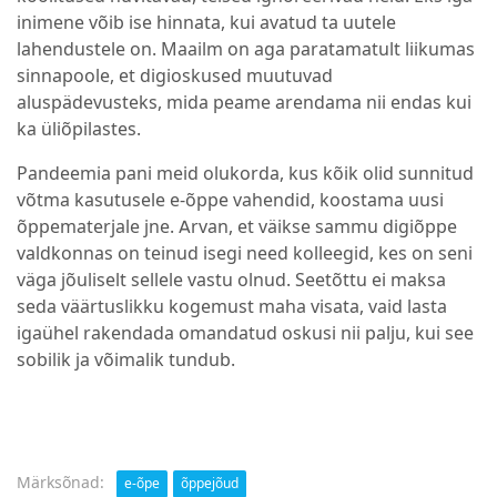
inimene võib ise hinnata, kui avatud ta uutele
lahendustele on. Maailm on aga paratamatult liikumas
sinnapoole, et digioskused muutuvad
aluspädevusteks, mida peame arendama nii endas kui
ka üliõpilastes.
Pandeemia pani meid olukorda, kus kõik olid sunnitud
võtma kasutusele e-õppe vahendid, koostama uusi
õppematerjale jne. Arvan, et väikse sammu digiõppe
valdkonnas on teinud isegi need kolleegid, kes on seni
väga jõuliselt sellele vastu olnud. Seetõttu ei maksa
seda väärtuslikku kogemust maha visata, vaid lasta
igaühel rakendada omandatud oskusi nii palju, kui see
sobilik ja võimalik tundub.
Märksõnad:
e-õpe
õppejõud