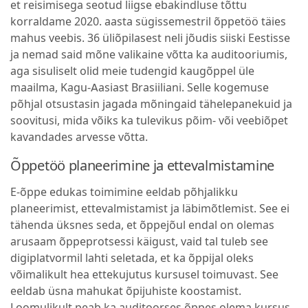
et reisimisega seotud liigse ebakindluse tõttu
korraldame 2020. aasta sügissemestril õppetöö täies
mahus veebis. 36 üliõpilasest neli jõudis siiski Eestisse
ja nemad said mõne valikaine võtta ka auditooriumis,
aga sisuliselt olid meie tudengid kaugõppel üle
maailma, Kagu-Aasiast Brasiiliani. Selle kogemuse
põhjal otsustasin jagada mõningaid tähelepanekuid ja
soovitusi, mida võiks ka tulevikus põim- või veebiõpet
kavandades arvesse võtta.
Õppetöö planeerimine ja ettevalmistamine
E-õppe edukas toimimine eeldab põhjalikku
planeerimist, ettevalmistamist ja läbimõtlemist. See ei
tähenda üksnes seda, et õppejõul endal on olemas
arusaam õppeprotsessi käigust, vaid tal tuleb see
digiplatvormil lahti seletada, et ka õppijal oleks
võimalikult hea ettekujutus kursusel toimuvast. See
eeldab üsna mahukat õpijuhiste koostamist.
Loomulikult peab ka auditoorses õppes olema kursus