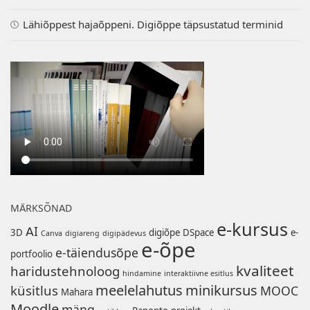
Lähiõppest hajaõppeni. Digiõppe täpsustatud terminid
MÄRKSÕNAD
e-kursus
AI
3D
digiõpe
DSpace
e-
Canva
digiareng
digipädevus
e-õpe
e-täiendusõpe
portfoolio
kvaliteet
haridustehnoloog
hindamine
interaktiivne esitlus
meelelahutus
minikursus
küsitlus
MOOC
Mahara
Moodle
mäng