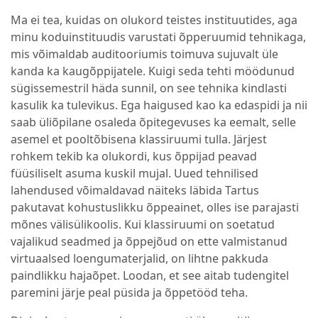
Ma ei tea, kuidas on olukord teistes instituutides, aga
minu koduinstituudis varustati õpperuumid tehnikaga,
mis võimaldab auditooriumis toimuva sujuvalt üle
kanda ka kaugõppijatele. Kuigi seda tehti möödunud
sügissemestril häda sunnil, on see tehnika kindlasti
kasulik ka tulevikus. Ega haigused kao ka edaspidi ja nii
saab üliõpilane osaleda õpitegevuses ka eemalt, selle
asemel et pooltõbisena klassiruumi tulla. Järjest
rohkem tekib ka olukordi, kus õppijad peavad
füüsiliselt asuma kuskil mujal. Uued tehnilised
lahendused võimaldavad näiteks läbida Tartus
pakutavat kohustuslikku õppeainet, olles ise parajasti
mõnes välisülikoolis. Kui klassiruumi on soetatud
vajalikud seadmed ja õppejõud on ette valmistanud
virtuaalsed loengumaterjalid, on lihtne pakkuda
paindlikku hajaõpet. Loodan, et see aitab tudengitel
paremini järje peal püsida ja õppetööd teha.