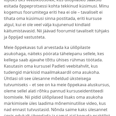
esitada õppeprotsessi kohta tekkinud küsimusi. Minu
kogemus foorumitega eriti hea ei ole – tavaliselt ei
tihata oma küsimusi sinna postitada, eriti kursuse
algul, kui ei ole veel välja kujunenud kindlaid
käitumistavasid. Nii jäävad foorumid tavaliselt tühjaks
ja õppijad vastusteta.
Meie õppekavas tuli arvestada ka üliõpilaste
asukohaga, näiteks pöörata tähelepanu sellele, kes
kellega saab ajavahe tõttu ühises rühmas töötada.
Kasutasin oma kursusel Padleti veebitahvlit, kus
tudengid märkisid maailmakaardil oma asukoha.
Ühtlasi oli see ülesanne mõeldud üksteisega
tutvumiseks – et see on ka meie õppekava aluskursus,
oleme sellel alati rõhku pannud kursuseidentiteedi
loomisele. Nii pidid üliõpilased lisaks oma asukoha
märkimisele üles laadima mõneminutilise video, kus
nad ennast tutvustasid. Nõnda saime kaks ülesannet
üpris edukalt ühendada ja samal ajal koguda praktilist