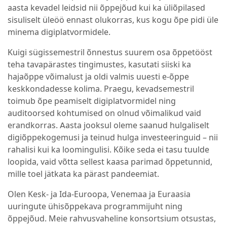
aasta kevadel leidsid nii õppejõud kui ka üliõpilased
sisuliselt üleöö ennast olukorras, kus kogu õpe pidi üle
minema digiplatvormidele.
Kuigi sügissemestril õnnestus suurem osa õppetööst
teha tavapärastes tingimustes, kasutati siiski ka
hajaõppe võimalust ja oldi valmis uuesti e-õppe
keskkondadesse kolima. Praegu, kevadsemestril
toimub õpe peamiselt digiplatvormidel ning
auditoorsed kohtumised on olnud võimalikud vaid
erandkorras. Aasta jooksul oleme saanud hulgaliselt
digiõppekogemusi ja teinud hulga investeeringuid – nii
rahalisi kui ka loomingulisi. Kõike seda ei tasu tuulde
loopida, vaid võtta sellest kaasa parimad õppetunnid,
mille toel jätkata ka pärast pandeemiat.
Olen Kesk- ja Ida-Euroopa, Venemaa ja Euraasia
uuringute ühisõppekava programmijuht ning
õppejõud. Meie rahvusvaheline konsortsium otsustas,