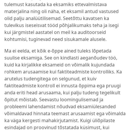
tulemust kasutada ka eksamiks ettevalmistava
materjalina ning oli näha, et eksamil antud vastused
olid palju analüütilisemad. Seetõttu kavatsen ka
tulevikus iseseisvat tööd põhjalikumaks teha ja isegi
kui järgmistel aastatel on meil ka auditoorseid
kohtumisi, tuginevad need sisukamale alusele.
Ma ei eelda, et kõik e-õppe ained tuleks lõpetada
suulise eksamiga. See on kindlasti aeganõudev töö,
kuid ka kirjalikke eksameid on võimalik kujundada
rohkem arusaamise kui faktiteadmiste kontrolliks. Ka
arutelus tudengitega on selgunud, et kuiv
faktiteadmiste kontroll ei innusta õppima ega pruugi
anda eriti head arusaama, kui palju tudeng tegelikult
õpitut mõistab. Seevastu loomingulisemad ja
probleemi lahendamist nõudvad eksamiülesanded
võimaldavad hinnata teemast arusaamist ega võimalda
ka väga kergesti mahakirjutamist. Kuigi üliõpilaste
esindajad on proovinud tõstatada küsimust, kui