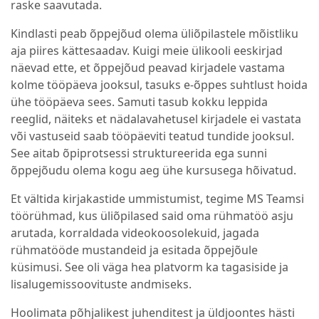
raske saavutada.
Kindlasti peab õppejõud olema üliõpilastele mõistliku
aja piires kättesaadav. Kuigi meie ülikooli eeskirjad
näevad ette, et õppejõud peavad kirjadele vastama
kolme tööpäeva jooksul, tasuks e-õppes suhtlust hoida
ühe tööpäeva sees. Samuti tasub kokku leppida
reeglid, näiteks et nädalavahetusel kirjadele ei vastata
või vastuseid saab tööpäeviti teatud tundide jooksul.
See aitab õpiprotsessi struktureerida ega sunni
õppejõudu olema kogu aeg ühe kursusega hõivatud.
Et vältida kirjakastide ummistumist, tegime MS Teamsi
töörühmad, kus üliõpilased said oma rühmatöö asju
arutada, korraldada videokoosolekuid, jagada
rühmatööde mustandeid ja esitada õppejõule
küsimusi. See oli väga hea platvorm ka tagasiside ja
lisalugemissoovituste andmiseks.
Hoolimata põhjalikest juhenditest ja üldjoontes hästi