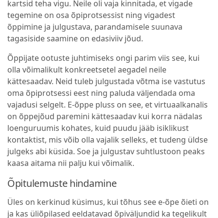
kartsid teha vigu. Neile oli vaja kinnitada, et vigade
tegemine on osa õpiprotsessist ning vigadest
õppimine ja julgustava, parandamisele suunava
tagasiside saamine on edasiviiv jõud.
Õppijate ootuste juhtimiseks ongi parim viis see, kui
olla võimalikult konkreetsetel aegadel neile
kättesaadav. Neid tuleb julgustada võtma ise vastutus
oma õpiprotsessi eest ning paluda väljendada oma
vajadusi selgelt. E-õppe pluss on see, et virtuaalkanalis
on õppejõud paremini kättesaadav kui korra nädalas
loenguruumis kohates, kuid puudu jääb isiklikust
kontaktist, mis võib olla vajalik selleks, et tudeng üldse
julgeks abi küsida. Soe ja julgustav suhtlustoon peaks
kaasa aitama nii palju kui võimalik.
Õpitulemuste hindamine
Üles on kerkinud küsimus, kui tõhus see e-õpe õieti on
ja kas üliõpilased eeldatavad õpiväljundid ka tegelikult