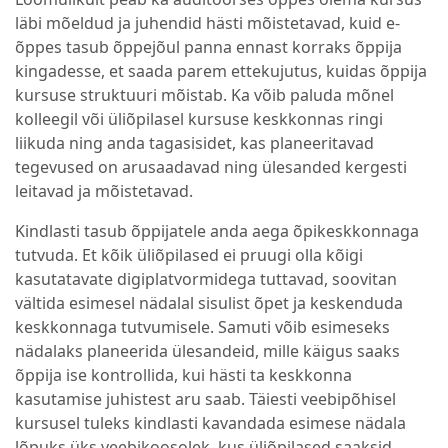
läbi mõeldud ja juhendid hästi mõistetavad, kuid e-
õppes tasub õppejõul panna ennast korraks õppija
kingadesse, et saada parem ettekujutus, kuidas õppija
kursuse struktuuri mõistab. Ka võib paluda mõnel
kolleegil või üliõpilasel kursuse keskkonnas ringi
liikuda ning anda tagasisidet, kas planeeritavad
tegevused on arusaadavad ning ülesanded kergesti
leitavad ja mõistetavad.
Kindlasti tasub õppijatele anda aega õpikeskkonnaga
tutvuda. Et kõik üliõpilased ei pruugi olla kõigi
kasutatavate digiplatvormidega tuttavad, soovitan
vältida esimesel nädalal sisulist õpet ja keskenduda
keskkonnaga tutvumisele. Samuti võib esimeseks
nädalaks planeerida ülesandeid, mille käigus saaks
õppija ise kontrollida, kui hästi ta keskkonna
kasutamise juhistest aru saab. Täiesti veebipõhisel
kursusel tuleks kindlasti kavandada esimese nädala
lõpuks üks veebikoosolek, kus üliõpilased saaksid