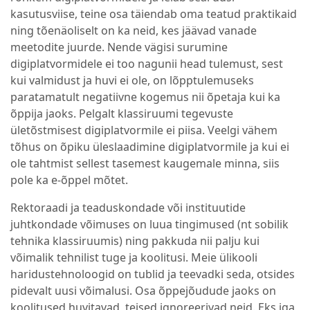
kasutusviise, teine osa täiendab oma teatud praktikaid
ning tõenäoliselt on ka neid, kes jäävad vanade
meetodite juurde. Nende vägisi surumine
digiplatvormidele ei too nagunii head tulemust, sest
kui valmidust ja huvi ei ole, on lõpptulemuseks
paratamatult negatiivne kogemus nii õpetaja kui ka
õppija jaoks. Pelgalt klassiruumi tegevuste
ületõstmisest digiplatvormile ei piisa. Veelgi vähem
tõhus on õpiku üleslaadimine digiplatvormile ja kui ei
ole tahtmist sellest tasemest kaugemale minna, siis
pole ka e-õppel mõtet.
Rektoraadi ja teaduskondade või instituutide
juhtkondade võimuses on luua tingimused (nt sobilik
tehnika klassiruumis) ning pakkuda nii palju kui
võimalik tehnilist tuge ja koolitusi. Meie ülikooli
haridustehnoloogid on tublid ja teevadki seda, otsides
pidevalt uusi võimalusi. Osa õppejõudude jaoks on
koolitused huvitavad, teised ignoreerivad neid. Eks iga