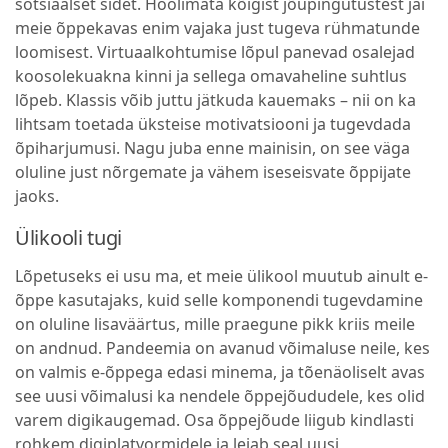
sotsiaalset sidet. Hoolimata kõigist jõupingutustest jäi
meie õppekavas enim vajaka just tugeva rühmatunde
loomisest. Virtuaalkohtumise lõpul panevad osalejad
koosolekuakna kinni ja sellega omavaheline suhtlus
lõpeb. Klassis võib juttu jätkuda kauemaks – nii on ka
lihtsam toetada üksteise motivatsiooni ja tugevdada
õpiharjumusi. Nagu juba enne mainisin, on see väga
oluline just nõrgemate ja vähem iseseisvate õppijate
jaoks.
Ülikooli tugi
Lõpetuseks ei usu ma, et meie ülikool muutub ainult e-
õppe kasutajaks, kuid selle komponendi tugevdamine
on oluline lisaväärtus, mille praegune pikk kriis meile
on andnud. Pandeemia on avanud võimaluse neile, kes
on valmis e-õppega edasi minema, ja tõenäoliselt avas
see uusi võimalusi ka nendele õppejõududele, kes olid
varem digikaugemad. Osa õppejõude liigub kindlasti
rohkem digiplatvormidele ja leiab seal uusi