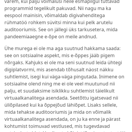
varem, kui palju võimalusi neile esmapilgul tuttavad
programmid tegelikult pakuvad. Nii nagu ma ka
eespool mainisin, võimaldab digivahenditega
rühmatöö rohkem süvitsi minna kui pelk arutelu
auditooriumis. See on jällegi üks tarkusetera, mida
pandeemiaaegne e-õpe on meile andnud.
Ühe murega ei ole ma aga suutnud hakkama saada:
see on sotsiaalne aspekt, mis e-õppes jääb pigem
nõrgaks. Kahjuks ei ole ma seni suutnud leida ühtegi
digiplatvormi, mis asendab tõhusalt näost näkku
suhtlemist, isegi kui väga-väga pingutada. Inimene on
sotsiaalne olend ning me ei ole veel muutunud nii
palju, et suudaksime isiklikku suhtlemist täielikult
virtuaalkanalitega asendada. Seetõttu igatsevad nii
üliõpilased kui ka õppejõud lähiõpet. Lisaks sellele,
mida tehakse auditooriumis ja mida on võimalik
virtuaalkanalitega asendada, on ju ka enne ja pärast
kohtumist toimuvad vestlused, mis tugevdavad