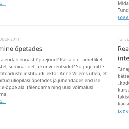
Mida 
i...
Tund
Loe ed
OBER 2011
12. S
mine õpetades
Rea
inte
täiendab ennast õppejõud? Kas ainult ametlikel
stel, seminaridel ja konverentsidel? Sugugi mitte.
Täna
titeaduste instituudi lektor Anne Villems ütleb, et
kätt
itud üliõpilasi õpetades ja juhendades end ise
„kodu
t e-õppe alal täiendama ning uusi võimalusi
kursu
ama.
takis
i...
käeso
Loe ed