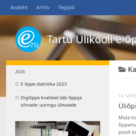
Avaleht
Arhiiv
Tegijad
Tartu Ülikooli e-õ
Ka
2026
E-õppe statistika 2025
14. SEP
Digiõppe kvaliteet läbi õppija
Üliõp
silmade: uuringu ülevaade
Mida to
õppemat
poolt l