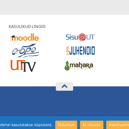
KASULIKUD LINGID
bilehel kasutatakse küpsiseid.
Nõustun
Ei nõustu
Kasutusti