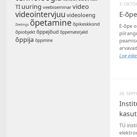
3. OKTO
uuring
video
TI
veebiseminar
videointervjuu
E-õpe
videoloeng
õpetamine
õpikeskkond
Zeetings
E-õpe on
õppejõud
õpiobjekt
õppematerjalid
piirang
õppija
peamise
õppimine
arvavad
Loe edas
26. SEP
Insti
kasu
TÜ inst
elektro