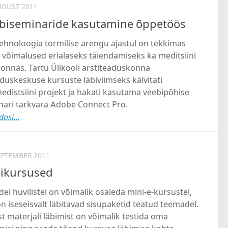
UGUST 2011
biseminaride kasutamine õppetöös
ehnoloogia tormilise arengu ajastul on tekkimas
 võimalused erialaseks täiendamiseks ka meditsiini
onnas. Tartu Ülikooli arstiteaduskonna
duskeskuse kursuste läbiviimseks käivitati
edistsiini projekt ja hakati kasutama veebipõhise
nari tarkvara Adobe Connect Pro.
asi...
EPTEMBER 2011
ikursused
del huvilistel on võimalik osaleda mini-e-kursustel,
n iseseisvalt läbitavad sisupaketid teatud teemadel.
t materjali läbimist on võimalik testida oma