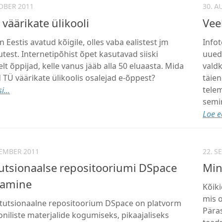
OBER 2011
30. A
 väärikate ülikooli
Vee
 Eestis avatud kõigile, olles vaba ealistest jm
Infot
utest. Internetipõhist õpet kasutavad siiski
uued
lt õppijad, kelle vanus jääb alla 50 eluaasta. Mida
valdk
 TÜ väärikate ülikoolis osalejad e-õppest?
täien
telem
i...
semi
Loe ed
TEMBER 2011
22. S
tutsionaalse repositooriumi DSpace
Min
tamine
Kõiki
mis o
itutsionaalne repositoorium DSpace on platvorm
Päras
oniliste materjalide kogumiseks, pikaajaliseks