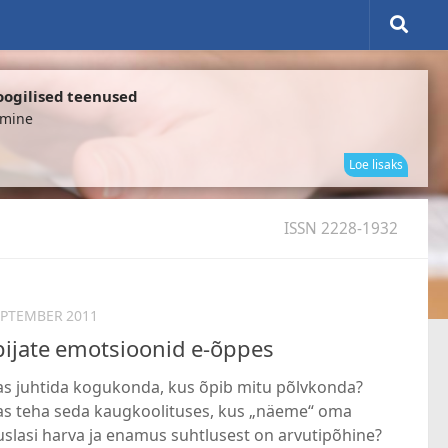
oogilised teenused
omine
elektr
Loe lisaks
ISSN 2228-1932
EPTEMBER 2011
ijate emotsioonid e-õppes
as juhtida kogukonda, kus õpib mitu põlvkonda?
as teha seda kaugkoolituses, kus „näeme“ oma
slasi harva ja enamus suhtlusest on arvutipõhine?