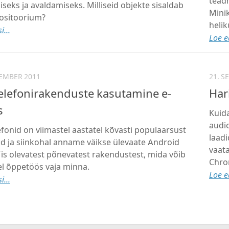
tead
miseks ja avaldamiseks. Milliseid objekte sisaldab
Mini
ositoorium?
helik
i...
Loe ed
TEMBER 2011
21. S
elefonirakenduste kasutamine e-
Har
s
Kuida
audio
efonid on viimastel aastatel kõvasti populaarsust
laadi
 ja siinkohal anname väikse ülevaate Android
vaat
is olevatest põnevatest rakendustest, mida võib
Chrom
el õppetöös vaja minna.
Loe ed
i...