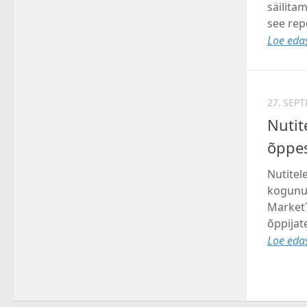
säilita
see rep
Loe edas
27. SEP
Nutit
õppe
Nutitel
kogunud
Market´
õppijat
Loe edas