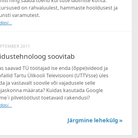
misi ning saada tõend kursuse läbimise kohta.
kursused on rahvaluulest, hammaste hooldusest ja
unsti varamutest.
asi...
EPTEMBER 2011
idustehnoloog soovitab
s saavad TÜ töötajad ise enda (õppe)videod ja
failid Tartu Ülikooli Televisiooni (UTTVsse) üles
da ja vastavalt soovile või vajadusele selle
ajaskonna määrata? Kuidas kasutada Google
e´i pilvetöötlust toetavaid rakendusi?
asi...
Järgmine lehekülg »