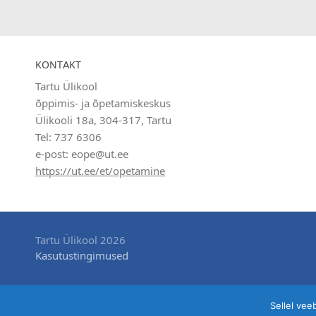
KONTAKT
Tartu Ülikool
õppimis- ja õpetamiskeskus
Ülikooli 18a, 304-317, Tartu
Tel: 737 6306
e-post: eope@ut.ee
https://ut.ee/et/opetamine
Tartu Ülikool 2026
Kasutustingimused
Sellel vee