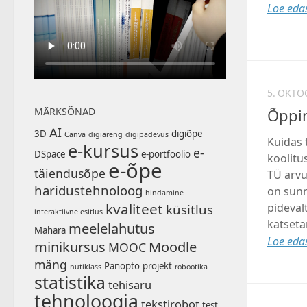
Loe edas
5. OKTO
MÄRKSÕNAD
Õppi
AI
3D
digiõpe
Canva
digiareng
digipädevus
Kuidas 
e-kursus
e-
DSpace
e-portfoolio
koolitu
e-õpe
täiendusõpe
TÜ arvu
haridustehnoloog
on sunn
hindamine
kvaliteet
pideval
küsitlus
interaktiivne esitlus
katset
meelelahutus
Mahara
Loe edas
minikursus
Moodle
MOOC
mäng
Panopto
projekt
nutiklass
robootika
statistika
tehisaru
tehnoloogia
tekstirobot
test