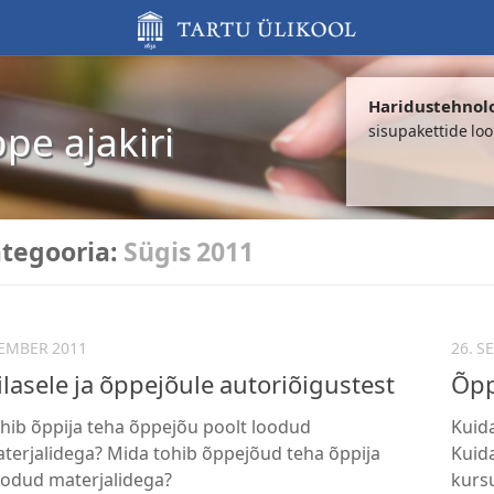
Haridustehnol
ppe ajakiri
sisupakettide lo
tegooria:
Sügis 2011
TEMBER 2011
26. S
ilasele ja õppejõule autoriõigustest
Õpp
hib õppija teha õppejõu poolt loodud
Kuid
erjalidega? Mida tohib õppejõud teha õppija
Kuid
oodud materjalidega?
kursu