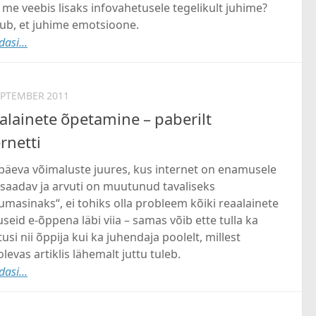
me veebis lisaks infovahetusele tegelikult juhime?
ub, et juhime emotsioone.
asi...
EPTEMBER 2011
alainete õpetamine – paberilt
rnetti
päeva võimaluste juures, kus internet on enamusele
esaadav ja arvuti on muutunud tavaliseks
masinaks“, ei tohiks olla probleem kõiki reaalainete
seid e-õppena läbi viia – samas võib ette tulla ka
tusi nii õppija kui ka juhendaja poolelt, millest
levas artiklis lähemalt juttu tuleb.
asi...