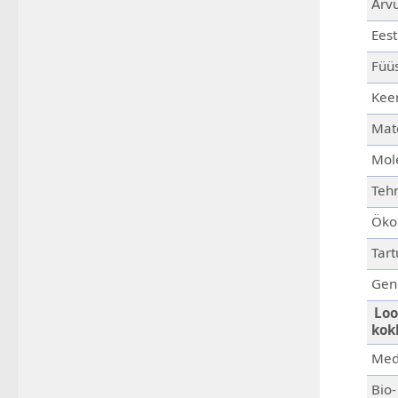
Arvu
Eest
Füüs
Keem
Mate
Mole
Tehn
Ökol
Tar
Gen
Loo
kok
Medi
Bio-