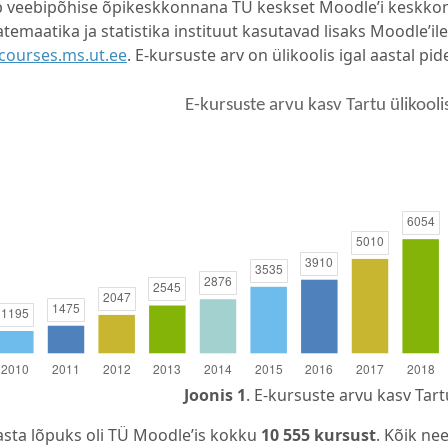
 veebipõhise õpikeskkonnana TÜ keskset Moodle’i keskkon
temaatika ja statistika instituut kasutavad lisaks Moodle’ile 
/courses.ms.ut.ee
. E-kursuste arv on ülikoolis igal aastal pi
Joonis 1
. E-kursuste arvu kasv Tart
asta lõpuks oli TÜ Moodle’is kokku
10 555 kursust
.
Kõik nee