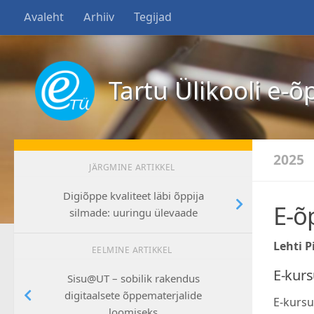
Avaleht
Arhiiv
Tegijad
Tartu Ülikooli e-õ
2025
JÄRGMINE ARTIKKEL
Digiõppe kvaliteet läbi õppija
E-õ
silmade: uuringu ülevaade
Lehti Pi
EELMINE ARTIKKEL
E-kur
Sisu@UT – sobilik rakendus
digitaalsete õppematerjalide
E-kursu
loomiseks