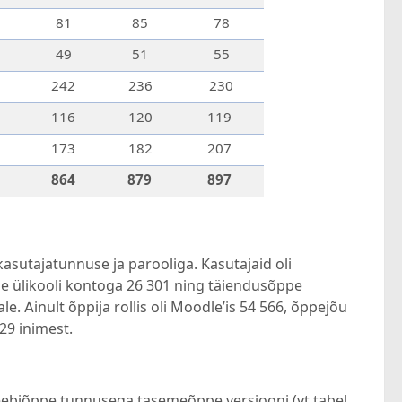
81
85
78
49
51
55
242
236
230
116
120
119
173
182
207
864
879
897
asutajatunnuse ja parooliga. Kasutajaid oli
sse ülikooli kontoga 26 301 ning täiendusõppe
. Ainult õppija rollis oli Moodle’is 54 566, õppejõu
229 inimest.
eebiõppe tunnusega tasemeõppe versiooni (vt tabel