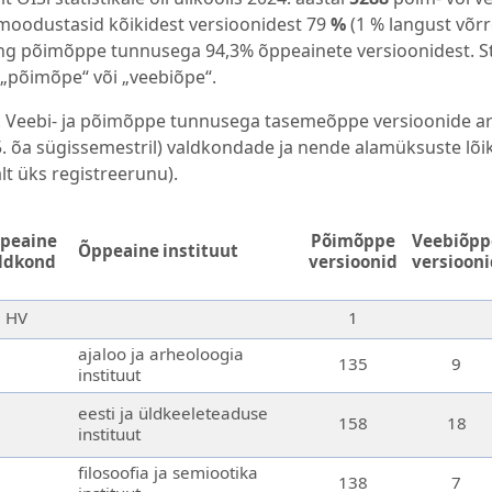
 moodustasid kõikidest versioonidest 79
%
(1 % langust võrr
ng põimõppe tunnusega 94,3% õppeainete versioonidest. Sta
„põimõpe“ või „veebiõpe“.
. Veebi- ja põimõppe tunnusega tasemeõppe versioonide arv 
. õa sügissemestril) valdkondade ja nende alamüksuste lõike
t üks registreerunu).
peaine
Põimõppe
Veebiõpp
Õppeaine instituut
ldkond
versioonid
versiooni
HV
1
ajaloo ja arheoloogia
135
9
instituut
eesti ja üldkeeleteaduse
158
18
instituut
filosoofia ja semiootika
138
7