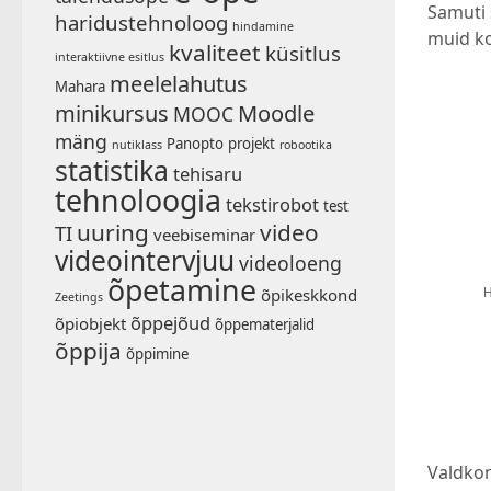
Samuti 
haridustehnoloog
hindamine
muid ko
kvaliteet
küsitlus
interaktiivne esitlus
meelelahutus
Mahara
minikursus
Moodle
MOOC
mäng
Panopto
projekt
nutiklass
robootika
statistika
tehisaru
tehnoloogia
tekstirobot
test
uuring
video
TI
veebiseminar
videointervjuu
videoloeng
õpetamine
õpikeskkond
Zeetings
õppejõud
õpiobjekt
õppematerjalid
õppija
õppimine
Valdkon