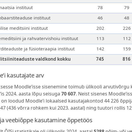
aatsia instituut
78
79
aarstiteaduse instituut
46
48
nilise meditsiini instituut
202
226
meditsiini ja rahvatervishoiu instituut
113
112
diteaduste ja füsioteraapia instituut
142
159
itsiiniteaduste valdkond kokku
745
816
’i kasutajate arv
sesse Moodle’isse sisenemine toimub ülikooli arvutivõrgu k
is 2024. aasta lõpu seisuga
70 607
. Neist sisenes Moodle’i
 on loodud Moodle’i lokaalsed kasutajakontod 44 226 õppijale
547 (436 võrra rohkem kui 2023. aastal) ning tuutori rollis 1
 ja veebiõppe kasutamine õppetöös
t ÕISi statistikale oli ülikoolis 2024. aastal
5288
põim- või v