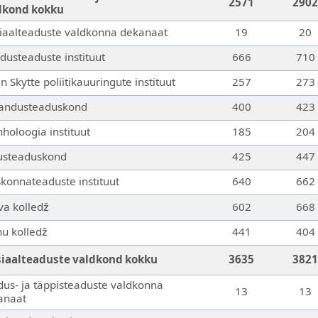
2571
2902
dkond kokku
iaalteaduste valdkonna dekanaat
19
20
dusteaduste instituut
666
710
n Skytte poliitikauuringute instituut
257
273
andusteaduskond
400
423
holoogia instituut
185
204
usteaduskond
425
447
konnateaduste instituut
640
662
va
kolledž
602
668
nu
kolledž
441
404
siaalteaduste valdkond kokku
3635
3821
us- ja täppisteaduste valdkonna
13
13
anaat