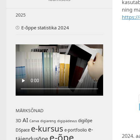
kasutab
ning ma
2025
https:/
E-õppe statistika 2024
MÄRKSÕNAD
AI
3D
digiõpe
Canva
digiareng
digipädevus
e-kursus
e-
DSpace
e-portfoolio
e-õpe
2024. a
täiendusõpe