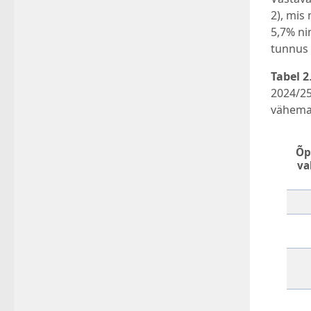
2), mis
5,7% ni
tunnus 
Tabel 2
2024/25
vähemal
Õp
va