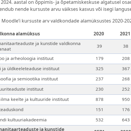
a 2024. aastal on õppimis- ja õpetamiskeskuse algatusel osad
jendub nende kursuste arvu väikses kasvus või isegi langus
. Moodle’i kursuste arv valdkondade alamüksustes 2020-20
dkonna alamüksus
2020
2021
anitaarteaduste ja kunstide valdkonna
39
38
anaat
oo ja arheoloogia instituut
179
208
i ja üldkeeleteaduse instituut
325
367
soofia ja semiootika instituut
237
268
uuriteaduste instituut
230
252
lma keelte ja kultuuride instituut
878
950
teaduskond
151
176
andi kultuuriakadeemia
532
643
anitaarteaduste ja kunstide