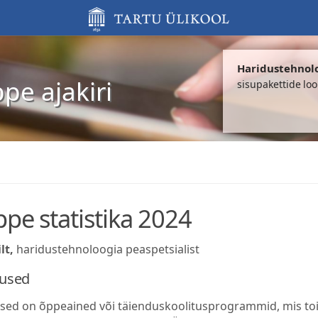
Haridustehnol
ppe ajakiri
sisupakettide lo
ppe statistika 2024
lt,
haridustehnoloogia peaspetsialist
sused
sed on õppeained või täienduskoolitusprogrammid, mis toi