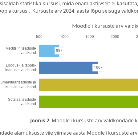
sisaldab statistika kursusi, mida enam aktiivselt ei kasuta
opiakursusi.
Kursuste arv 2024. aasta lõpu seisuga valdko
Joonis 2
. Moodle’i kursuste arv valdkondade k
dade alamüksuste viie viimase aasta Moodle’i kursuste arvus