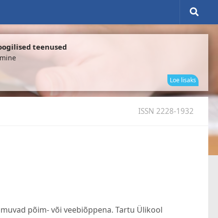
oogilised teenused
omine
elektr
Loe lisaks
ISSN 2228-1932
muvad põim- või veebiõppena. Tartu Ülikool