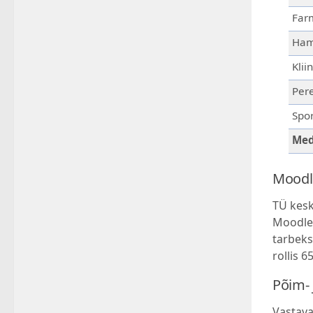
Farm
Hamb
Klii
Pere
Spor
Med
Moodle
TÜ kesk
Moodle’
tarbeks
rollis 6
Põim-
Vastaval