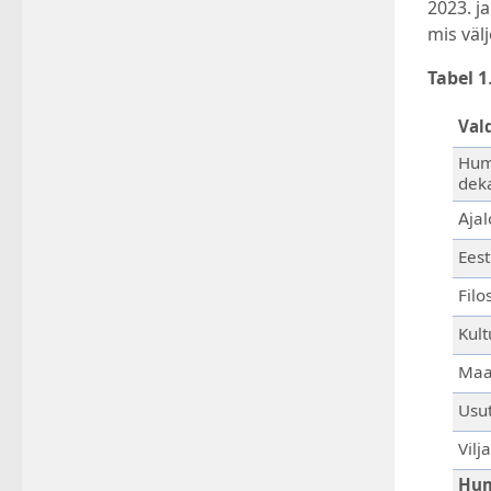
2023. j
mis väl
Tabel 1
Val
Hum
dek
Ajal
Eest
Filo
Kult
Maai
Usu
Vilj
Hum