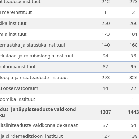
titeaduse instituut
242
273
i mereinstituut
1
2
ika instituut
250
260
ia instituut
173
181
maatika ja statistika instituut
140
168
kulaar- ja rakubioloogia instituut
94
96
oloogiainstituut
87
95
oogia ja maateaduste instituut
293
326
tu observatoorium
14
22
oomika
instituut
1
dus- ja täppisteaduste valdkond
1307
1443
ku
tsiiniteaduste valdkonna dekanaat
37
54
 ja siirdemeditsiooni instituut
127
138