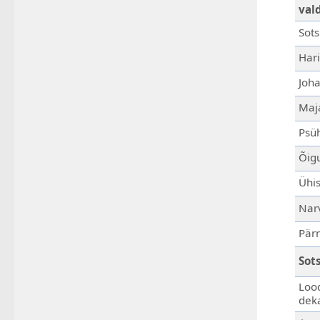
val
Sots
Hari
Joha
Maj
Psüh
Õig
Ühis
Nar
Pär
Sot
Lood
dek