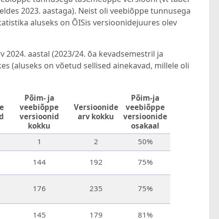
eldes 2023. aastaga). Neist oli veebiõppe tunnusega
tistika aluseks on ÕISis versioonidejuures olev
2024. aastal (2023/24. õa kevadsemestril ja
s (aluseks on võetud sellised ainekavad, millele oli
Põim- ja
Põim-ja
e
veebiõppe
Versioonide
veebiõppe
d
versioonid
arv kokku
versioonide
kokku
osakaal
1
2
50%
144
192
75%
176
235
75%
145
179
81%