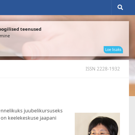
oogilised teenused
omine
elektr
Loe lisaks
ISSN 2228-1932
 Õnnelikuks juubelikursuseks
s on keelekeskuse jaapani