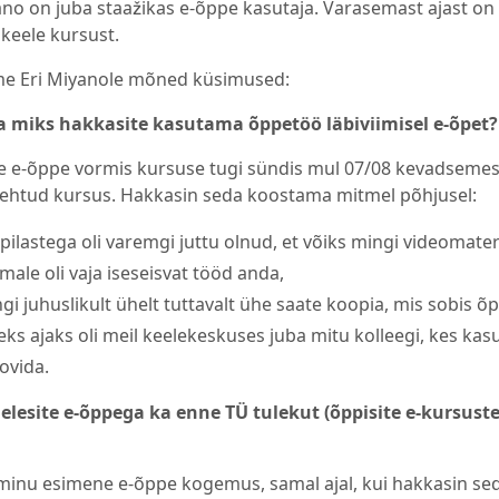
ano on juba staažikas e-õppe kasutaja. Varasemast ajast on
 keele kursust.
me Eri Miyanole mõned küsimused:
ja miks hakkasite kasutama õppetöö läbiviimisel e-õpet?
 e-õppe vormis kursuse tugi sündis mul 07/08 kevadsemestri
tehtud kursus. Hakkasin seda koostama mitmel põhjusel:
õpilastega oli varemgi juttu olnud, et võiks mingi videomater
male oli vaja iseseisvat tööd anda,
ngi juhuslikult ühelt tuttavalt ühe saate koopia, mis sobis 
leks ajaks oli meil keelekeskuses juba mitu kolleegi, kes kasu
ovida.
elesite e-õppega ka enne TÜ tulekut (õppisite e-kursuste
 minu esimene e-õppe kogemus, samal ajal, kui hakkasin seda