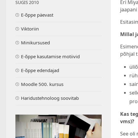
Eri Miy
SÜGIS 2010
jaapani
E-õppe päevast
Esitasi
Viktoriin
Millal 
Minikursused
Esimene
põhjal 
E-õppe kasutamise motiivid
üli
E-õppe edendajad
rüh
sai
Moodle 500. kursus
sel
Haridustehnoloog soovitab
pro
Kas teg
vms)?
See oli