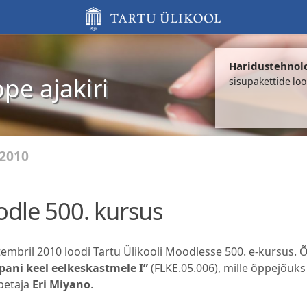
Haridustehnol
ppe ajakiri
sisupakettide lo
 2010
dle 500. kursus
tembril 2010 loodi Tartu Ülikooli Moodlesse 500. e-kursus.
pani keel eelkeskastmele I”
(FLKE.05.006), mille õppejõuk
petaja
Eri Miyano
.