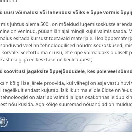
puutuda.
id uusi võimalusi või lahendusi võiks e-õppe vormis õppi
 mis juhtus olema 500., on mõeldud lugemisoskuste arenda
ine on veninud, püüan lähiajal mingil kujul valmis saada. Min
malus esitada kursust toetavaid materjale. Hea õppemater
isanduvad veel nn tehnoloogilised nõudmised/oskused, mis 
 kõrvale. Seetõttu ma ei usu, et e-õpe võimaldaks oluliselt
fikast e alg- ja eelkesktaseme keeleõppest).
id soovitusi jagaksite õppejõududele, kes pole veel sö
sin kõigil ise järele proovida, kui vähegi on asja vastu huvi võ
 tegelikult endast kujutab. Isiklikult ma ei ole üldse nn ‘e-u
tehnoloogid on alati abivalmid ja igas osakonnas leidub kin
äest nõu küsida. Aga kõige suuremad nõuandjad on muidugi