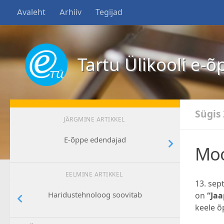
Avaleht
Arhiiv
Tegijad
Tartu Ülikooli e-õ
Sügis
JÄRGMINE ARTIKKEL
E-õppe edendajad
Moo
EELMINE ARTIKKEL
13. sep
Haridustehnoloog soovitab
on
“Jaa
keele õ