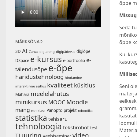
õppe m
Missug
Seda tu
mõnikor
MÄRKSÕNAD
õppe ko
AI
3D
digiõpe
Canva
digiareng
digipädevus
Kui kur
e-kursus
e-
DSpace
e-portfoolio
kasuteg
e-õpe
täiendusõpe
Millis
haridustehnoloog
hindamine
kvaliteet
küsitlus
Seni ol
interaktiivne esitlus
meelelahutus
materja
Mahara
eelkesk
minikursus
Moodle
MOOC
grammat
mäng
Panopto
projekt
nutiklass
robootika
kasutat
statistika
tehisaru
loomuli
tehnoloogia
tekstirobot
test
Materja
uuring
video
TI
veebiseminar