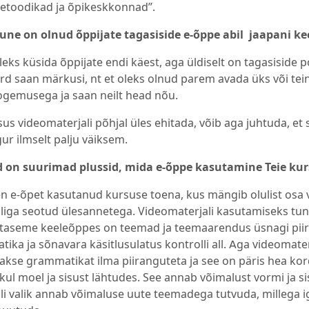
etoodikad ja õpikeskkonnad”.
une on olnud õppijate tagasiside e-õppe abil jaapani k
leks küsida õppijate endi käest, aga üldiselt on tagasiside p
d saan märkusi, nt et oleks olnud parem avada üks või tein
gemusega ja saan neilt head nõu.
sus videomaterjali põhjal üles ehitada, võib aga juhtuda, et 
ur ilmselt palju väiksem.
ed on suurimad plussid, mida e-õppe kasutamine Teie ku
en e-õpet kasutanud kursuse toena, kus mängib olulist osa v
liga seotud ülesannetega. Videomaterjali kasutamiseks tun
taseme keeleõppes on teemad ja teemaarendus üsnagi piira
ika ja sõnavara käsitlusulatus kontrolli all. Aga videomater
akse grammatikat ilma piiranguteta ja see on päris hea k
kul moel ja sisust lähtudes. See annab võimalust vormi ja si
li valik annab võimaluse uute teemadega tutvuda, millega i