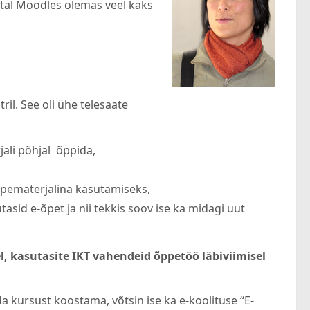
 tal Moodles olemas veel kaks
l. See oli ühe telesaate
jali põhjal õppida,
õppematerjalina kasutamiseks,
tasid e-õpet ja nii tekkis soov ise ka midagi uut
l, kasutasite IKT vahendeid õppetöö läbiviimisel
 kursust koostama, võtsin ise ka e-koolituse “E-