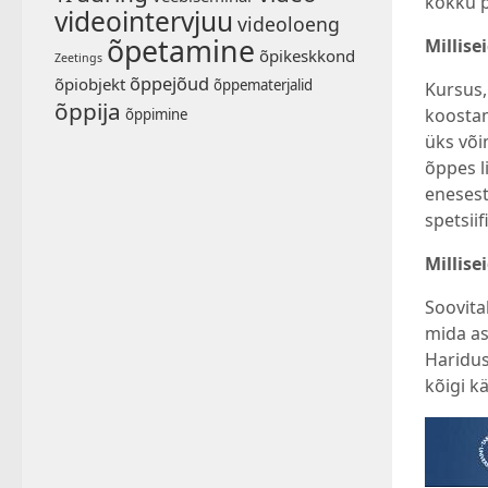
kokku 
videointervjuu
videoloeng
õpetamine
Millise
õpikeskkond
Zeetings
õppejõud
õpiobjekt
õppematerjalid
Kursus,
õppija
koostam
õppimine
üks või
õppes l
enesest
spetsii
Millise
Soovitak
mida asi
Haridus
kõigi k