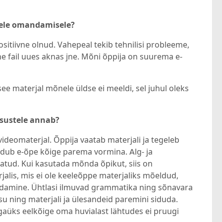
eele omandamisele?
ositiivne olnud. Vahepeal tekib tehnilisi probleeme,
e fail uues aknas jne. Mõni õppija on suurema e-
see materjal mõnele üldse ei meeldi, sel juhul oleks
rsustele annab?
ideomaterjal. Õppija vaatab materjali ja tegeleb
dub e-õpe kõige parema vormina. Alg- ja
tud. Kui kasutada mõnda õpikut, siis on
jalis, mis ei ole keeleõppe materjaliks mõeldud,
ordamine. Ühtlasi ilmuvad grammatika ning sõnavara
su ning materjali ja ülesandeid paremini siduda.
gaüks eelkõige oma huvialast lähtudes ei pruugi