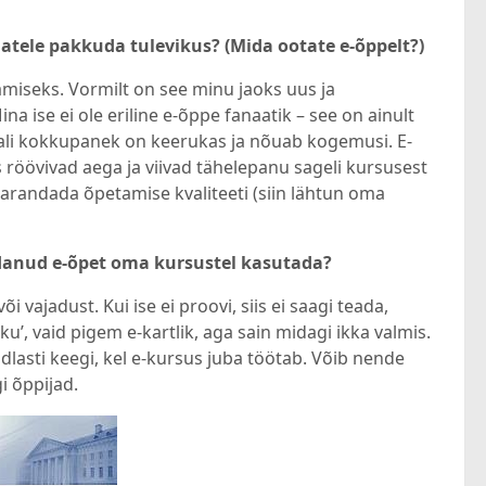
jatele pakkuda tulevikus? (Mida ootate e-õppelt?)
miseks. Vormilt on see minu jaoks uus ja
a ise ei ole eriline e-õppe fanaatik – see on ainult
jali kokkupanek on keerukas ja nõuab kogemusi. E-
röövivad aega ja viivad tähelepanu sageli kursusest
 parandada õpetamise kvaliteeti (siin lähtun oma
andanud e-õpet oma kursustel kasutada?
i vajadust. Kui ise ei proovi, siis ei saagi teada,
sku’, vaid pigem e-kartlik, aga sain midagi ikka valmis.
dlasti keegi, kel e-kursus juba töötab. Võib nende
 õppijad.