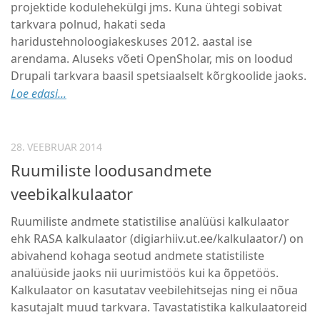
projektide kodulehekülgi jms. Kuna ühtegi sobivat
tarkvara polnud, hakati seda
haridustehnoloogiakeskuses 2012. aastal ise
arendama. Aluseks võeti OpenSholar, mis on loodud
Drupali tarkvara baasil spetsiaalselt kõrgkoolide jaoks.
Loe edasi...
28. VEEBRUAR 2014
Ruumiliste loodusandmete
veebikalkulaator
Ruumiliste andmete statistilise analüüsi kalkulaator
ehk RASA kalkulaator (digiarhiiv.ut.ee/kalkulaator/) on
abivahend kohaga seotud andmete statistiliste
analüüside jaoks nii uurimistöös kui ka õppetöös.
Kalkulaator on kasutatav veebilehitsejas ning ei nõua
kasutajalt muud tarkvara. Tavastatistika kalkulaatoreid