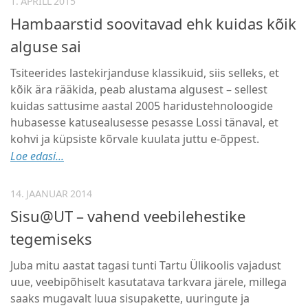
1. APRILL 2015
Hambaarstid soovitavad ehk kuidas kõik
alguse sai
Tsiteerides lastekirjanduse klassikuid, siis selleks, et
kõik ära rääkida, peab alustama algusest – sellest
kuidas sattusime aastal 2005 haridustehnoloogide
hubasesse katusealusesse pesasse Lossi tänaval, et
kohvi ja küpsiste kõrvale kuulata juttu e-õppest.
Loe edasi...
14. JAANUAR 2014
Sisu@UT – vahend veebilehestike
tegemiseks
Juba mitu aastat tagasi tunti Tartu Ülikoolis vajadust
uue, veebipõhiselt kasutatava tarkvara järele, millega
saaks mugavalt luua sisupakette, uuringute ja