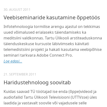
30. AUGUST 2011
Veebiseminaride kasutamine õppetöös
Infotehnoloogia tormilise arengu ajastul on tekkimas
uued võimalused erialaseks täiendamiseks ka
meditsiini valdkonnas. Tartu Ülikooli arstiteaduskonna
täienduskeskuse kursuste läbiviimseks käivitati
telemedistsiini projekt ja hakati kasutama veebipõhise
seminari tarkvara Adobe Connect Pro.
Loe edasi...
21. SEPTEMBER 2011
Haridustehnoloog soovitab
Kuidas saavad TÜ töötajad ise enda (õppe)videod ja
audiofailid Tartu Ülikooli Televisiooni (UTTVsse) üles
laadida ja vastavalt soovile või vajadusele selle