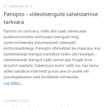
27. JAANUAR 2014
Panopto – videoloengute salvestamise
tarkvara
Panoto on tarkvara, mille abil saab salvestada
auditooriumides toimuvaid loenguid ning
sünkroniseerida automaatselt videopilti
esitlusslaididega. Panopto võimaldab ka määrata, kas
salvestatavat loengut kantakse lisaks üle reaalajas –
salvestatavat loengut saab samal ajal mujalt oma
arvutist vaadata. Salvestuse autor valib ise, kas tema
video laetakse internetti ja kas see on avalik või
juurdepääsetav vaid kindlatele inimestele.
Loe edasi...
12. MÄRTS 2014