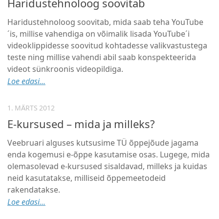
Haridustehnoloog soovitab
Haridustehnoloog soovitab, mida saab teha YouTube
´is, millise vahendiga on võimalik lisada YouTube´i
videoklippidesse soovitud kohtadesse valikvastustega
teste ning millise vahendi abil saab konspekteerida
videot sünkroonis videopildiga.
Loe edasi...
1. MÄRTS 2012
E-kursused – mida ja milleks?
Veebruari alguses kutsusime TÜ õppejõude jagama
enda kogemusi e-õppe kasutamise osas. Lugege, mida
olemasolevad e-kursused sisaldavad, milleks ja kuidas
neid kasutatakse, milliseid õppemeetodeid
rakendatakse.
Loe edasi...