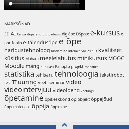
MÄRKSÕNAD
e-kursus
AI
3D
digiõpe
DSpace
e-
Canva
digiareng
digipädevus
e-õpe
e-täiendusõpe
portfoolio
kvaliteet
haridustehnoloog
hindamine
interaktiivne esitlus
meelelahutus
minikursus
küsitlus
MOOC
Mahara
Moodle
mäng
Panopto
projekt
nutiklass
robootika
tehnoloogia
statistika
tehisaru
tekstirobot
uuring
video
TI
veebiseminar
test
videointervjuu
videoloeng
Zeetings
õpetamine
õppejõud
õpikeskkond
õpiobjekt
õppija
õppematerjalid
õppimine