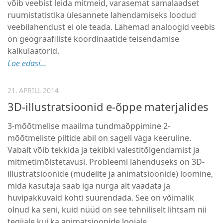
võib veebist leida mitmeid, varasemat samalaadset
ruumi­statistika ülesannete lahendamiseks loodud
veebilahendust ei ole teada. Lähemad analoogid veebis
on geograafiliste koordinaatide teisendamise
kalkulaatorid.
Loe edasi...
21. APRILL 2014
3D-illustratsioonid e-õppe materjalides
3-mõõtmelise maailma tundmaõppimine 2-
mõõtmeliste piltide abil on sageli väga keeruline.
Vabalt võib tekkida ja tekibki valestitõlgendamist ja
mitmetimõistetavusi. Probleemi lahenduseks on 3D-
illustratsioonide (mudelite ja animatsioonide) loomine,
mida kasutaja saab iga nurga alt vaadata ja
huvipakkuvaid kohti suurendada. See on võimalik
olnud ka seni, kuid nüüd on see tehniliselt lihtsam nii
tegijale kui ka animatsioonide loojale.