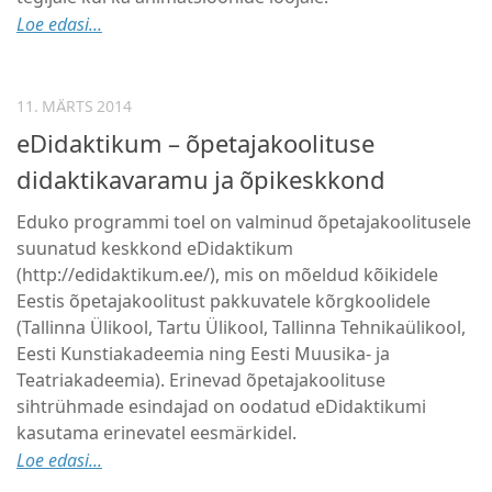
Loe edasi...
11. MÄRTS 2014
eDidaktikum – õpetajakoolituse
didaktikavaramu ja õpikeskkond
Eduko programmi toel on valminud õpetajakoolitusele
suunatud keskkond eDidaktikum
(http://edidaktikum.ee/), mis on mõeldud kõikidele
Eestis õpetajakoolitust pakkuvatele kõrgkoolidele
(Tallinna Ülikool, Tartu Ülikool, Tallinna Tehnikaülikool,
Eesti Kunstiakadeemia ning Eesti Muusika- ja
Teatriakadeemia). Erinevad õpetajakoolituse
sihtrühmade esindajad on oodatud eDidaktikumi
kasutama erinevatel eesmärkidel.
Loe edasi...